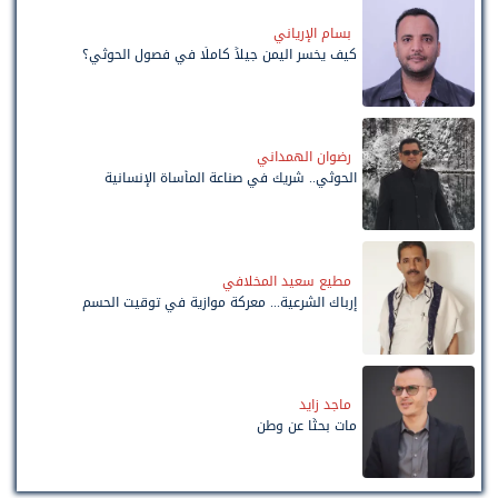
بسام الإرياني
كيف يخسر اليمن جيلاً كاملًا في فصول الحوثي؟
رضوان الهمداني
الحوثي.. شريك في صناعة المأساة الإنسانية
مطيع سعيد المخلافي
إرباك الشرعية... معركة موازية في توقيت الحسم
ماجد زايد
مات بحثًا عن وطن