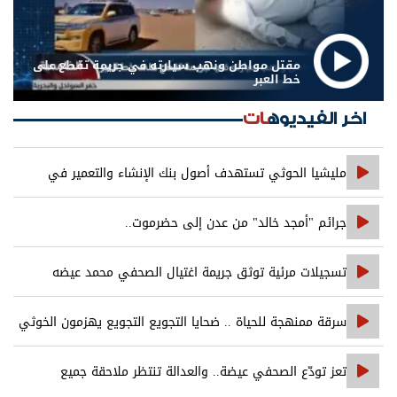
مقتل مواطن ونهب سيارته في جريمة تقطع على
خط العبر
اخر الفيديوهات
مليشيا الحوثي تستهدف أصول بنك الإنشاء والتعمير في
صنعاء
جرائم "أمجد خالد" من عدن إلى حضرموت..
تسجيلات مرئية توثق جريمة اغتيال الصحفي محمد عيضه
سرقة ممنهجة للحياة .. ضحايا التجويع التجويع يهزمون الخوثي
تعز تودّع الصحفي عيضة.. والعدالة تنتظر ملاحقة جميع