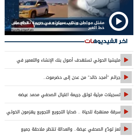
مقتل مواطن ونهب سيارته في جريمة تقطع على
خط العبر
اخر الفيديوهات
مليشيا الحوثي تستهدف أصول بنك الإنشاء والتعمير في
صنعاء
جرائم "أمجد خالد" من عدن إلى حضرموت..
تسجيلات مرئية توثق جريمة اغتيال الصحفي محمد عيضه
سرقة ممنهجة للحياة .. ضحايا التجويع التجويع يهزمون الخوثي
تعز تودّع الصحفي عيضة.. والعدالة تنتظر ملاحقة جميع