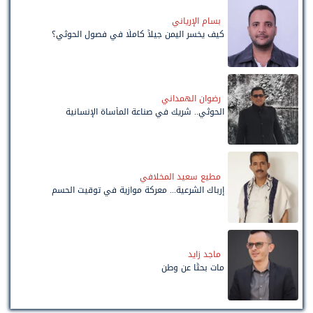
بسام الإرياني
كيف يخسر اليمن جيلاً كاملًا في فصول الحوثي؟
رضوان الهمداني
الحوثي.. شريك في صناعة المأساة الإنسانية
مطيع سعيد المخلافي
إرباك الشرعية... معركة موازية في توقيت الحسم
ماجد زايد
مات بحثًا عن وطن