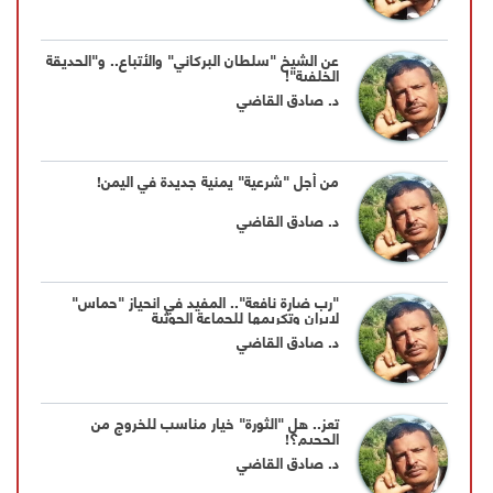
عن الشيخ "سلطان البركاني" والأتباع.. و"الحديقة
الخلفية"!
د. صادق القاضي
من أجل "شرعية" يمنية جديدة في اليمن!
د. صادق القاضي
"رب ضارة نافعة".. المفيد في انحياز "حماس"
لإيران وتكريمها للجماعة الحوثية
د. صادق القاضي
تعز.. هل "الثورة" خيار مناسب للخروج من
الجحيم؟!
د. صادق القاضي