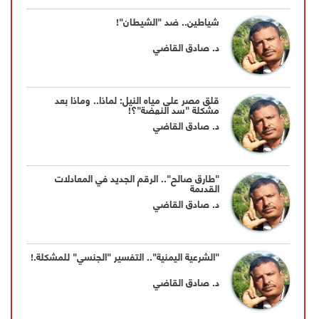
شياطين.. ضد "الشيطان"!
د. صادق القاضي
قلق مصر على مياه النيل: لماذا.. وماذا بعد
مشكلة "سد النهضة"؟!
د. صادق القاضي
"طارق صالح".. الرقم الجديد في المعادلات
القديمة
د. صادق القاضي
"الشرعية اليمنية".. التفسير "الجنسي" للمشكلة.!
د. صادق القاضي