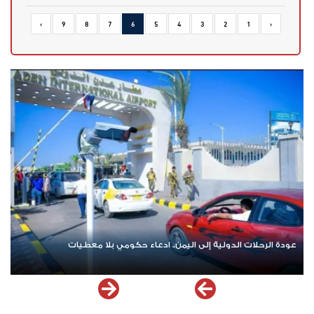
›
9
8
7
6
5
4
3
2
1
‹
عودة الرحلات الدولية إلى اليمن.. ادعاء حكومي بلا معطيات