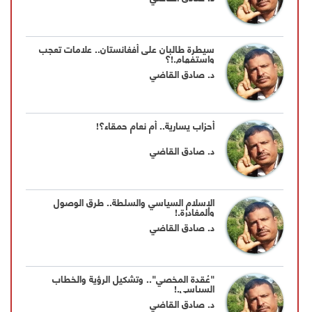
سيطرة طالبان على أفغانستان.. علامات تعجب
واستفهام.!؟
د. صادق القاضي
أحزاب يسارية.. أم نعام حمقاء؟!
د. صادق القاضي
الإسلام السياسي والسلطة.. طرق الوصول
والمغادرة.!
د. صادق القاضي
"عُقدة المخصي".. وتشكيل الرؤية والخطاب
السياسي.!
د. صادق القاضي