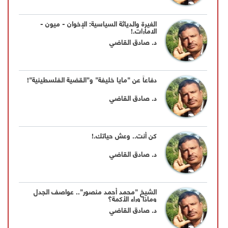
الغيرة والدياثة السياسية: الإخوان - ميون -
الإمارات.!
د. صادق القاضي
دفاعاً عن "مايا خليفة" و"القضية الفلسطينية"!
د. صادق القاضي
كن أنت.. وعش حياتك.!
د. صادق القاضي
الشيخ "محمد أحمد منصور".. عواصف الجدل
وماذا وراء الأكمة؟
د. صادق القاضي