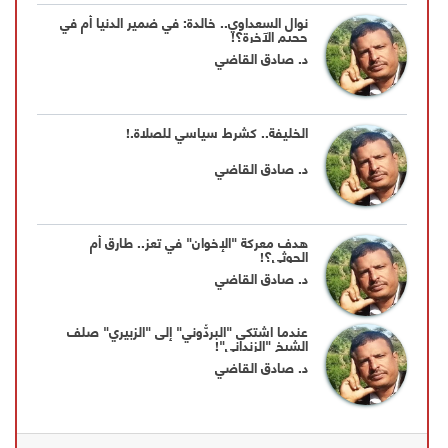
نوال السعداوي.. خالدة: في ضمير الدنيا أم في
جحيم الآخرة؟!
د. صادق القاضي
الخليفة.. كشرط سياسي للصلاة.!
د. صادق القاضي
هدف معركة "الإخوان" في تعز.. طارق أم
الحوثي؟!
د. صادق القاضي
عندما اشتكى "البردُّوني" إلى "الزبيري" صلف
الشيخ "الزنداني"!
د. صادق القاضي