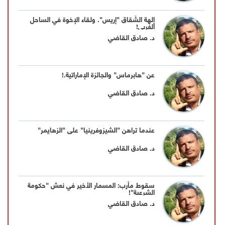
إلهة الشِّقاق "إريس". ولقاء الإخوة في الساحل
الغربي!
د. صادق القاضي
عن "هابرماس" والجائزة الإماراتية.!
د. صادق القاضي
عندما تراهن "الشيزوفرينيا" على "الزهايمر"
د. صادق القاضي
سقوط مأرب: المسمار الأخير في نعش "حكومة
الشرعية"!
د. صادق القاضي