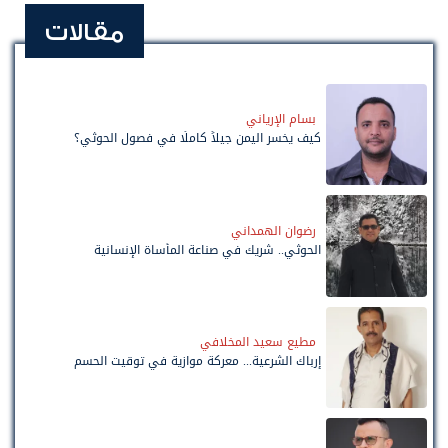
مقالات
بسام الإرياني
كيف يخسر اليمن جيلاً كاملًا في فصول الحوثي؟
رضوان الهمداني
الحوثي.. شريك في صناعة المأساة الإنسانية
مطيع سعيد المخلافي
إرباك الشرعية... معركة موازية في توقيت الحسم