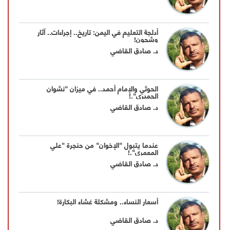
أدلجة التعليم في اليمن: تاريخ.. إجراءات.. آثار
وشجون!
د. صادق القاضي
الحوثي والإمام أحمد.. في ميزان "نشوان
الحميري".!
د. صادق القاضي
عندما يتبول "الإخوان" من حنجرة "علي
المعمري".!
د. صادق القاضي
أسعار النساء.. ومشكلة غشاء البكارة!
د. صادق القاضي