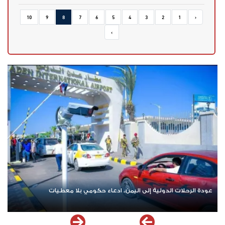
10
9
8
7
6
5
4
3
2
1
‹
›
عودة الرحلات الدولية إلى اليمن.. ادعاء حكومي بلا معطيات