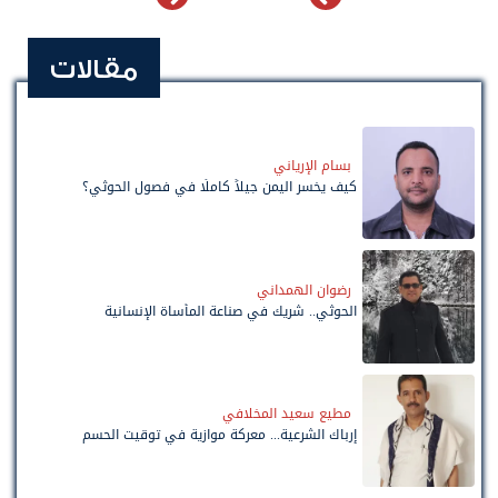
مقالات
بسام الإرياني
كيف يخسر اليمن جيلاً كاملًا في فصول الحوثي؟
رضوان الهمداني
الحوثي.. شريك في صناعة المأساة الإنسانية
مطيع سعيد المخلافي
إرباك الشرعية... معركة موازية في توقيت الحسم