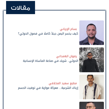
مقالات
بسام الإرياني
كيف يخسر اليمن جيلاً كاملًا في فصول الحوثي؟
رضوان الهمداني
الحوثي.. شريك في صناعة المأساة الإنسانية
مطيع سعيد المخلافي
إرباك الشرعية... معركة موازية في توقيت الحسم