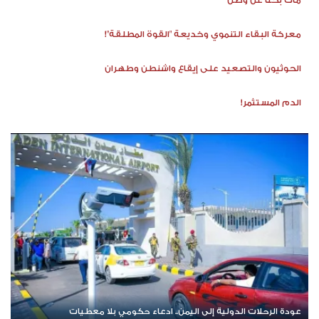
مات بحثًا عن وطن
معركة البقاء التنموي وخديعة "القوة المطلقة"!
الحوثيون والتصعيد على إيقاع واشنطن وطهران
الدم المستثمر!
عودة الرحلات الدولية إلى اليمن.. ادعاء حكومي بلا معطيات