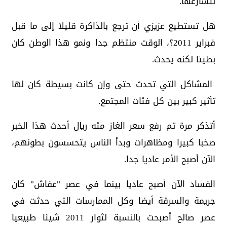
لتسارعها.
هل تستطيع عزيزي أن ترجع بالذاكرة قليلا إلى ما قبل
فبراير 2011؟، الوقت منتظم جدا ونمو هذا الوطن كان
بطيئا لكنه يحدث.
المشاكل التي تحدث حتى وإن كانت بسيطة كان لها
تأثير كبير بين كل فئات المجتمع.
أتذكر مرة تم رفع سعر الغاز مئه ريال أحدث هذا الخبر
صخبا كبيرا ومظاهرات وبدأ الناس يتحسسون بطونهم،
الآن أصبح الأمر عاديا جدا.
الفساد الآن أصبح عاديا بينما في عصر "عفاش" كان
جريمة والسرقة أيضا وكل الممارسات التي حدثت في
عصر صالح أصبحت بالنسبة لثوار 2011 شيئا طبيعيا