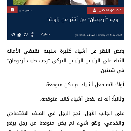
د. صادق القاضي
تابعنى على
وجه "أردوغان" من أكثر من زاوية!
مشاركة
Sunday 28 May 2023 الساعة 08:32 pm
بغض النظر عن أشياء كثيرة سلبية. تقتضي الأمانة
الثناء على الرئيس الرئيس التركي "رجب طيب أردوغان"
في شيئين:
أولاً: لأنه فعل أشياء لم تكن متوقعة.
وثانياً: أنه لم يفعل أشياء كانت متوقعة.
على الجانب الأول: نجح الرجل في الملف الاقتصادي
والخدمي، وهو شيء لم يكن متوقعا من رجل يرفع