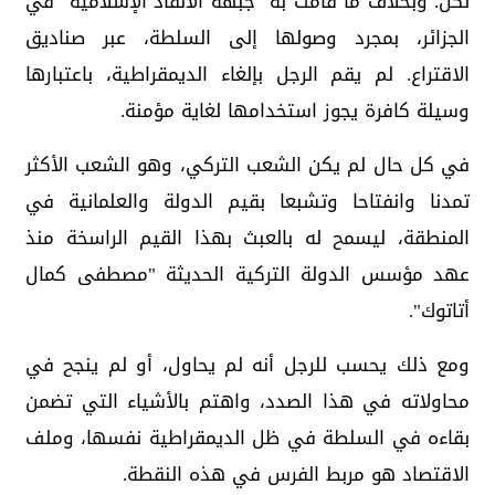
لكن. وبخلاف ما قامت به "جبهة الانقاذ الإسلامية" في
الجزائر، بمجرد وصولها إلى السلطة، عبر صناديق
الاقتراع. لم يقم الرجل بإلغاء الديمقراطية، باعتبارها
وسيلة كافرة يجوز استخدامها لغاية مؤمنة.
في كل حال لم يكن الشعب التركي، وهو الشعب الأكثر
تمدنا وانفتاحا وتشبعا بقيم الدولة والعلمانية في
المنطقة، ليسمح له بالعبث بهذا القيم الراسخة منذ
عهد مؤسس الدولة التركية الحديثة "مصطفى كمال
أتاتوك".
ومع ذلك يحسب للرجل أنه لم يحاول، أو لم ينجح في
محاولاته في هذا الصدد، واهتم بالأشياء التي تضمن
بقاءه في السلطة في ظل الديمقراطية نفسها، وملف
الاقتصاد هو مربط الفرس في هذه النقطة.