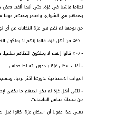
نظاما فاشيا في غزة. حتى أنها ألقت بعض 
بعضهم في الشوارع، واضطر بعضهم خوفا من 
من يومها لم تقم في غزة انتخابات من أي نو
- ٪60 من أهل غزة. قالوا إنهم لا يملكون التعبير عن آرائهم بحرية وصراحة.
- ٪70 قالوا إنهم لا يملكون التظاهر سلميا. خشية التعرض لأعمال انتقامية.
- أغلب سكان غزة ينددون بتسلط حماس.
الجوانب الاقتصادية بدورها أكثر ترديا، وحسب
- ثلثي أهل غزة لم يكن لديهم ما يكفي لإطع
من سلطة حماس الفاسدة".
يعني هذا عفويا أن "سكان غزة، كانوا قبل ه