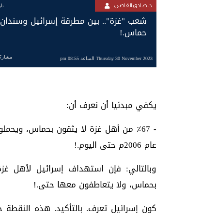
د. صادق القاضي
تا
شعب "غزة".. بين مطرقة إسرائيل وسندان
حماس.!
مشارك
Thursday 30 November 2023 الساعة 08:55 pm
يكفي مبدئيا أن نعرف أن:
- ٪67 من أهل غزة لا يثقون بحماس، ويح
عام 2006م حتى اليوم.!
وبالتالي: فإن استهداف إسرائيل لأهل غزة
بحماس، ولا يتعاطفون معها حتى.!
كون إسرائيل تعرف. بالتأكيد. هذه النقطة ج