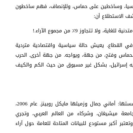
يا، وساخطين على حماس، وللإنصاف، فهم ساخطون
ف الاستطلاع أن:
ولا تتجاوز 9٪ من مجموع الآراء.!
 القطاع. يعيش حالة سياسية واقتصادية متردية
 لحماس وفتح، من جهة، ويواجه. من جهة أخرى. الحرب
عليه إسرائيل، بشكل غير مسبوق من حيث الكم والكيف
* الباروميتر العربي: شبكة بحثية محايدة أسستها: أماني جمال وزميلها مايكل روبينز. عام 2006،
امعة ميشيغان، وشركاء من العالم العربي، وتجري
ل عامين، وتعتبر أكبر مستودع للبيانات المتاحة للعامة حول آراء