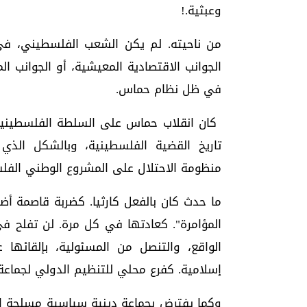
وعبثية.!
من ناحيته. لم يكن الشعب الفلسطيني، في 
الجوانب الاقتصادية المعيشية، أو الجوانب ال
في ظل نظام حماس.
تاريخ القضية الفلسطينية، وبالشكل الذي
منظومة الاحتلال على المشروع الوطني الفل
ما حدث كان بالفعل كارثيا. كضربة قاصمة أض
المؤامرة". كعادتها في كل مرة. لن تفلح في
الواقع، والتنصل من المسئولية، بإلقائها
إسلامية. كفرع محلي للتنظيم الدولي لجماعة 
وكما يفترض بجماعة دينية سياسية مسلحة انف