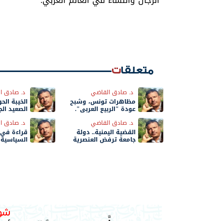
الرجال والنساء في العالم العربي.
متعلقات
د. صادق القاضي
د. صادق ا
مظاهرات تونس، وشبح
الخيبة الح
عودة "الربيع العربي".
الصعيد ال
د. صادق القاضي
د. صادق ا
القضية اليمنية.. دولة
قراءة في 
جامعة ترفض العنصرية
السياسية"،
"السيد وا