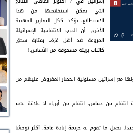
إسرائيل في 7 أكتوبر الماضي. النتائج
بعنى على
التي يمكن استخلاصها من هذا
الاستطلاع، تؤكد. ككل التقارير المهنية
الأخرى. أن الحرب الانتقامية الإسرائيلة
ة
المروعة ضد أهل غزة.. بمثابة سحق
كائنات بريئة مسحوقة من الأساس.!
ملونها مع إسرائيل مسئولية الحصار المفروض عليهم من
 انتقام من حماس. انتقام من أبرياء لا علاقة لهم
يدا. يجعل ما تقوم به جريمة إبادة عامة. أكثر توحشا