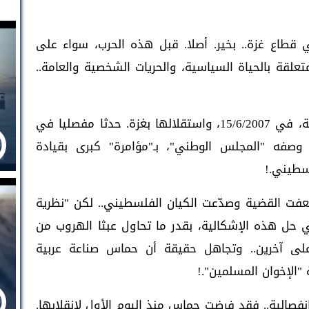
قطاع غزة.. بخير. أصلا. قبل هذه الحرب، سواء على
متعلقة بالحياة السياسية، والحريات الشخصية والعامة..
كان انقلاب حماس على السلطة الفلسطينية، في 15/6/2007، واستقلالها بغزة. حدثا مفصليا في
 وصفه "المجلس الوطني"، بـ"مؤامرة" كبرى بقيادة
سطيني.!
عفت القضية وصدّعت الكيان الفلسطيني.. لكن "نظرية
 حل هذه الإشكالية، بقدر ما تحاول عبثا الهروب من
 على آخرين.. وتجاهل حقيقة أن حماس صناعة عربية
"الإخوان المسلمين".!
صالية.. فقد فرضت حماس منذ اليوم الأول لانقلابها.