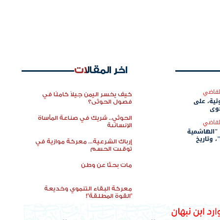
اخر المقالات
لقاضي
كيف يخسر اليمن جيلاً كاملًا في
وثية، على
فصول الحوثي؟
جوي
الحوثي.. شريك في صناعة المأساة
لقاضي
الإنسانية
"الهاشمية
 وتاريخ
إرباك الشرعية... معركة موازية في
لشريف".
توقيت الحسم
مات بحثًا عن وطن
معركة البقاء التنموي وخديعة
"القوة المطلقة"!