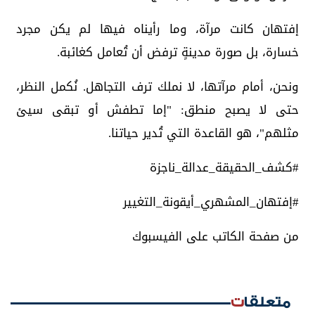
إفتهان كانت مرآة، وما رأيناه فيها لم يكن مجرد
خسارة، بل صورة مدينةٍ ترفض أن تُعامل كغائبة.
ونحن، أمام مرآتها، لا نملك ترف التجاهل. نُكمل النظر،
حتى لا يصبح منطق: "إما تطفش أو تبقى سيئ
مثلهم"، هو القاعدة التي تُدير حياتنا.
#كشف_الحقيقة_عدالة_ناجزة
#إفتهان_المشهري_أيقونة_التغيير
من صفحة الكاتب على الفيسبوك
متعلقات