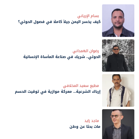
بسام الإرياني
كيف يخسر اليمن جيلاً كاملًا في فصول الحوثي؟
رضوان الهمداني
الحوثي.. شريك في صناعة المأساة الإنسانية
مطيع سعيد المخلافي
إرباك الشرعية... معركة موازية في توقيت الحسم
ماجد زايد
مات بحثًا عن وطن