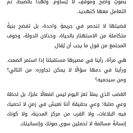
بصوتٍ واضح وموقفٍ لا يُساوم. ولهذا بالضبط، تم
التعامل معها كتهديد.
قضيتها لا تنحصر في جريمةٍ واحدة، بل تفضح بنيةً
متكاملة من الاستهتار بالحياة، وخذلان الدولة، وخوف
المجتمع من قول ما يجب أن يُقال.
هي مرآة، رأينا في مصيرها مستقبلنا إذا استمر الصمت.
ورأينا في دمها سؤالًا لا يمكن تجاوزه: من التالي؟
ومن سيحميه؟
الغضب الذي يملأ تعز اليوم ليس انفعالًا عابرًا، بل لحظة
وعيٍ صلبة؛ وعيٍ بحقيقة أننا نعيش في زمنٍ لا تحميك
فيه البلاغات، ولا القرب من مركز المدينة، ولا كونك
إنسانةً مسالمة لا تحملين سوى صوتك وإنسانيتك.