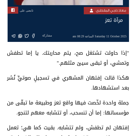
معاذ ناجي المقطري
تابعنى على
مرآة تعز
مشاركة
Saturday 11 October 2025 الساعة 08:29 am
"إذا حاولت تشتغل صح، يتم محاربتك. يا إما تطفش
وتمشي، أو تبقى سيئ مثلهم."
هكذا قالت إفتهان المشهري في تسجيلٍ صوتيٍّ نُشر
بعد استشهادها.
جملة واحدة لخّصت فيها واقع تعز وطبيعة ما تبقّى من
مؤسساتها: إما أن تنسحب، أو تتشابه معهم لتنجو.
إفتهان لم تطفش، ولم تتشابه. بقيت كما هي؛ تعمل