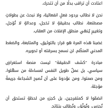
اعتادت أن تراقب بدلًا من أن تتحرك.
نحن لا نطالب بردود فعلٍ انفعالية، ولا نبحث عن بطولاتٍ
مصطنعة. نطالب بحقيقةٍ لا تخجل، وعدالةٍ لا تُؤجل،
وتغييرٍ يُنهي منطق الإفلات من العقاب.
غضبنا هذه المرة هو قرار: بالتوثيق، والمتابعة، والضغط
المدني المنظّم. لن نسمح بسرقته أو تحويره.
مبادرة "كشف الحقيقة" ليست منصة استعراضٍ
سياسي، بل عملٌ طويل النفس لمساءلة من سهّلوا،
ومن صمتوا، ومن عوّدونا على أن تُصبح الشجاعة جريمةً
مؤجلة.
انضمّوا لا كمتفرجين، بل كجزءٍ من لحظةٍ تستحق أن
تُحرَس، وتُوثّق، وتُطالب بنتائج.