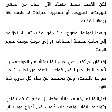
لكن الغضب نفسه مهدّد الآن؛ هناك من يسعى
لتوجيهه، لتفريغه، أو تسخيره لصراعاتٍ لا علاقة لها
بجوهر القضية.
ولهذا نقولها بوضوح: لا تسرقوا غضب تعز. لا تحوّلوه
إلى ساحةٍ لتصفية الحسابات، أو إلى موجةٍ مؤقتة لتمرير
الوقت.
إفتهان لم تُقتل كي نصنع لها تمثالًا من العواطف، بل
لنُعيد النظر جذريًا في قواعد اللعبة: من يُحاسب؟ من
يتواطأ بالصمت؟ ومن يستفيد من بقاء كل شيءٍ كما
هو؟
اغتيالها لم يكشف قاتلًا فقط، بل فضح شبكة تهاونٍ
وتواطؤ: بلاغات وتهديدات طُويت في أدراج مؤسساتٍ