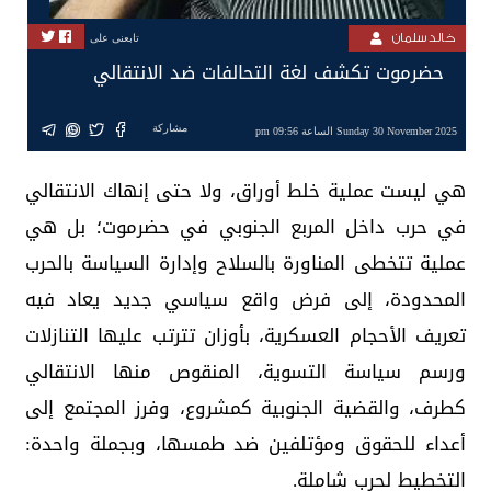
خالد سلمان
تابعنى على
حضرموت تكشف لغة التحالفات ضد الانتقالي
مشاركة
Sunday 30 November 2025 الساعة 09:56 pm
هي ليست عملية خلط أوراق، ولا حتى إنهاك الانتقالي
في حرب داخل المربع الجنوبي في حضرموت؛ بل هي
عملية تتخطى المناورة بالسلاح وإدارة السياسة بالحرب
المحدودة، إلى فرض واقع سياسي جديد يعاد فيه
تعريف الأحجام العسكرية، بأوزان تترتب عليها التنازلات
ورسم سياسة التسوية، المنقوص منها الانتقالي
كطرف، والقضية الجنوبية كمشروع، وفرز المجتمع إلى
أعداء للحقوق ومؤتلفين ضد طمسها، وبجملة واحدة:
التخطيط لحرب شاملة.