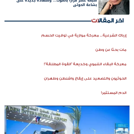
سبعة عشر قراراً بالموت… وشهادة جديدة على
بشاعة الحوثي
اخر المقالات
إرباك الشرعية... معركة موازية في توقيت الحسم
مات بحثًا عن وطن
معركة البقاء التنموي وخديعة "القوة المطلقة"!
الحوثيون والتصعيد على إيقاع واشنطن وطهران
الدم المستثمر!