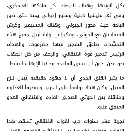
بكل ألوِيَتها، وهناك البيضاء بكل ملاكها العسكري،
وفي تعز مليشيا دينية ومحور إخواني يمتد حتى طور
الباحة حيث محور الجبولي، وهناك المسيمير وكرش
المتماسان مع الحوثي، ومكيراس بوابة أبين. جميع هذه
التحشّدات صاعق التفجير فيها حضرموت، والهدف
الرئيس تدمير قوة الانتقالي، والزحف من كل الجهات
نحو عدن، دون أن ننسى القاعدة وخلايا الإرهاب النشط.
ما يثير القلق الجدي أن لا جهود حقيقية تُبذل لنزع
الفتيل، وكأن هناك توافقاً على الحرب، وتوصيفاً للعداوة
ومناقلة بين الحوثي الصديق القادم والانتقالي العدو
المتفق عليه.
تجربة عشر سنوات حرب لقوات الانتقالي تسقط هذا
التفكير، وتطيح بنظرية الحرب الاجتثاثية الخاطفة. القوات