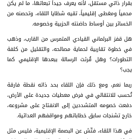
بقرار ذاتي مستقل، لأنه يعرف جيداً تبعاتها، ما لم يكن
محمياً ومغطى إقليمياً، تقيه شظايا اللقاء، وتحصنه من
الخسائر بين أوساط حاضنته الحزبية وخصومه.
هل قفز البرلماني القيادي المتمرس من القارب، وذهب
في خطوة تقاربية لحماية مصالحه، والتقليل من كلفة
التطورات؟ وهل قُرئت الرسالة ببعدها الإقليمي كما
يجب؟
ربما نعم، ومع ذلك فإن اللقاء بحد ذاته نقطة فارقة
تُحسب للانتقالي في فرض معطيات جديدة على الأرض،
دفعت خصومه المتشددين إلى الانفتاح على مشروعه،
خارج تشنجات سابق خطاباتهم ومواقفهم العدائية.
في هذا اللقاء، فتّش عن البصمة الإقليمية، فليس مثل