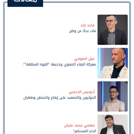
ماجد زايد
مات بحثًا عن وطن
نبيل الصوفي
معركة البقاء التنموي وخديعة "القوة المطلقة"!
أدونيس الدخيني
الحوثيون والتصعيد على إيقاع واشنطن وطهران
فهمي محمد مارش
الدم المستثمر!