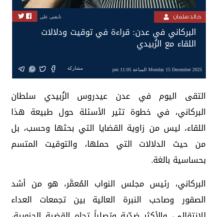
خالد سلمان
تابعنى على
البركاني في عدن: قراءة في توقيت ودلالات
اللقاء مع الزُبيدي
مشاركة
Monday 15 December 2025 الساعة 11:05 pm
التقى اليوم في عدن عيدروس الزُبيدي سلطان
البركاني، في خطوة تثير الأسئلة حول طبيعة هذا
اللقاء، ليس من زاوية القضايا التي بحثها وحسب، بل
من حيث الدلالات التي حملها، والتوقيت المتسم
بحساسية بالغة.
البركاني، رئيس مجلس النواب المُعمَّر، هو من أشد
الصقور وصاحب النبرة العالية بين تجمعات العداء
للانتقالي، والأكثر ضدّية وتصلباً تجاه القضية الجنوبية،