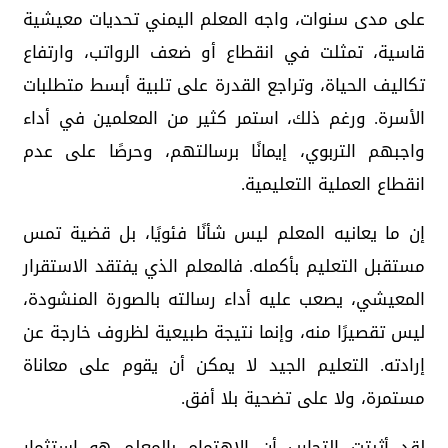
على مدى سنوات، واجه المعلم اليمني تحديات معيشية
قاسية، تمثلت في انقطاع أو ضعف الرواتب، وارتفاع
تكاليف الحياة، وتراجع القدرة على تلبية أبسط متطلبات
الأسرة. ورغم ذلك، استمر كثير من المعلمين في أداء
واجبهم التربوي، إيمانًا برسالتهم، وحرصًا على عدم
انقطاع العملية التعليمية.
إن ما يعانيه المعلم ليس شأنًا فئويًا، بل قضية تمس
مستقبل التعليم بأكمله. فالمعلم الذي يفتقد الاستقرار
المعيشي، يصعب عليه أداء رسالته بالصورة المنشودة،
ليس تقصيرًا منه، وإنما نتيجة طبيعية لظروف خارجة عن
إرادته. التعليم الجيد لا يمكن أن يقوم على معاناة
مستمرة، ولا على تضحية بلا أفق.
لقد أثبتت التجارب أن الاهتمام بالمعلم هو استثمار