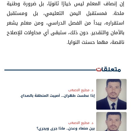
إن إنصاف المعلم ليس خيارًا ثانويًا، بل ضرورة وطنية
ملحة. فمستقبل اليمن التعليمي، بل ومستقبل
استقراره، يبدأ من الفصل الدراسي، ومن معلم يشعر
بالأمان والتقدير. دون ذلك، ستبقى أي محاولات للإصلاح
ناقصة، مهما حسنت النوايا.
متعلقات
د. مطيع الاصهب
إذا عطست طهران... أُصيبت المنطقة بالصداع.
د. مطيع الاصهب
بين صنعاء وعدن.. ماذا جرى ويجري؟