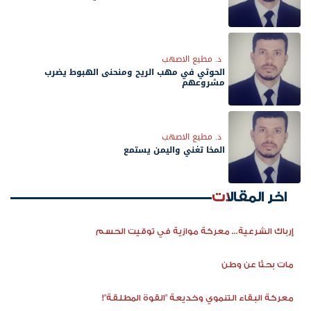
د. مطيع الاصهب
الحوثي في مهب الريح ومنحنى الهبوط يضرب
مشروعهم
د. مطيع الاصهب
المخا تغني واليمن يستمع
اخر المقالات
إرباك الشرعية... معركة موازية في توقيت الحسم
مات بحثًا عن وطن
معركة البقاء التنموي وخديعة "القوة المطلقة"!