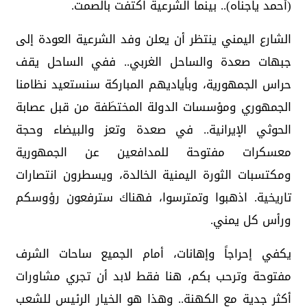
(أحمد ياجناه).. بينما الشرعية اكتفت بالصمت.
الشارع اليمني ينتظر أن يعلن وفد الشرعية العودة إلى
جبهات صعدة والساحل الغربي.. ففي الساحل يقف
حراس الجمهورية، وبأياديهم المباركة سنستعيد نظامنا
الجمهوري ومؤسسات الدولة المختطَفة من قبل عصابة
الحوثي الإيرانية.. في صعدة وتعز والبيضاء وحجة
معسكرات مفتوحة للمدافعين عن الجمهورية
ومكتسبات الثورة اليمنية الخالدة، ويسطرون انتصارات
تاريخية. اذهبوا وتمترسوا، فهناك سترفعون رؤوسكم
ورأس كل يمني.
يكفي إحراجاً وإهانات، أمام الجميع ساحات الشرف
مفتوحة وترحب بكم، هنا فقط لابد أن تجري مشاورات
أكثر جدية مع الكهنة.. وهذا هو الخيار الرئيس للشعب