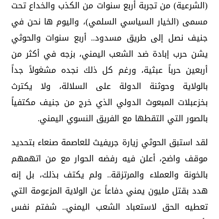
(الشرعية) من تجربة أربع سنوات من الكذب والخداع تحت
مسمى (الخيار السياسي السلمي)، واليوم ها نحن في
جنيف نصل إلى طريق مسدود.. أربع سنوات والحوثي
يشن حرب إبادة ضد الشعب اليمني، بزجه في أكثر من
أربعين حرباً عبثية، ورغم كل ذلك نجده مشغولاً جداً
بالولاية وحوثنة الدولة على السلالة، ولا يكترث
بخزعبلات المبعوث الدولي الذي خرج من جنيف مكتفياً
بالصور التي التقطها مع الفريق النسوي اليمني.
لقد استبق الحوثي زيارة جريفيث للعاصمة صنعاء بتحديد
موقف واضح، أعلن فيه رفضه الحوار مع من اتهمهم
بالخونة والعملاء والمرتزقة.. ولم يكتف بذلك، بل إنه
هدد بقتل مليون يمني دفاعاً عن الولاية المزعومة التي
تعطيه الحق لاستعباد الشعب اليمني.. شفتم نفس