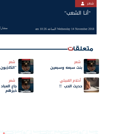
شعر
"أنـا الشعب"
مشارك
Wednesday 14 November 2018 الساعة 10:26 am
متعلقات
شعر
شعر
بنت سبعه وسبعين
"الكاذِبون
أحلام القبيلي
شعر
حديث الحب !!
جاع العباد
خبزهم