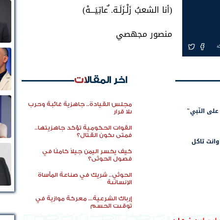
(أنا الشعبُ زَلْـزَلَـة. ٌعاتِيَـــهْ)
منصور مجهصي
ة
اخر المقالات
مجلس القيادة.. جاهزية غائبة وحرب
 على النّبي"
بلا قرار
القوات الحكومية تؤكد جاهزيتها..
فمتى يكون القتال؟
 وانت تاكل
كيف يخسر اليمن جيلاً كاملًا في
فصول الحوثي؟
الحوثي.. شريك في صناعة المأساة
الإنسانية
إرباك الشرعية... معركة موازية في
توقيت الحسم