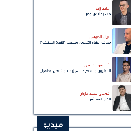
ماجد زايد
مات بحثًا عن وطن
نبيل الصوفي
معركة البقاء التنموي وخديعة "القوة المطلقة"!
أدونيس الدخيني
الحوثيون والتصعيد على إيقاع واشنطن وطهران
فهمي محمد مارش
الدم المستثمر!
فيديو