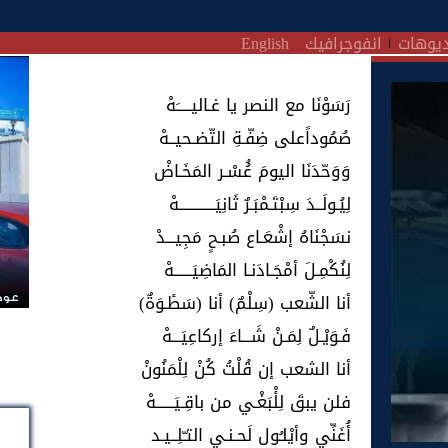
يوهات
انفوجرافيك
English
رَسَوْنَا مع النصر يا غـاليـــــَهْ
صُمُوداًعلى ضِفّـةِ التّضـحيــهْ
وَوَحّدَنَا اليومَ عُُسْـر المَخَـاضْ
لِيُـولَــدَ سِبْتَـمْبَـرٌ ثَانِيَــــــــــــهْ
نسَجْنَاهُ إشْعَـاع صُبـحٍ مَجِيـــدْ
لِنُكْمِـلَ أمْجَـادَنـا المَاضِيَــــــهْ
أنا الشّعب (سِلْمٌ) أنا (سَطٔـوَةٌ)
عودة
فَـوَيْـلٌ لِمَـنْ شَـــاءَ إركاعِيَـــهْ
أنا الشعب إن قُلْتُ كُنْ لِلْمَنُونْ
فلن يبقَ لِلْٔبَغْـي من باقِـيَــــــهْ
أُغَنِّي وأيْلـُول لَحـنـي التـّلِــيـد