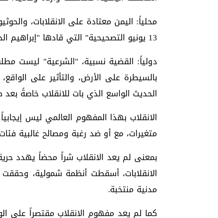
محلياً: اليمن معتادة على الانقلابات، والحوث
13 يونيو التصحيحية" التي قادها "إبراهيم الحمدي في" 1974م.!
دولياً: القضية نسبية، "الشرعية" ليست مطلق
بالسيطرة على الأرض، والتأثير على الواقع،
الحديث الواسع الذي بات للانقلاب خاصةً بعد صدور كتاب "تقني
الانقلاب بهذا المفهوم العالمي ليس إيجابياً 
متغيرات، مع أو ضد رغبة ومصالح غالبية فئات
بمعنى لم يعد الانقلاب شراً محضاً يهدد حر
الانقلابات، أسقطت أنظمة شمولية، وحققت ا
مدنية منتخبة.
كما لم يعد مفهوم الانقلاب مقتصراً على ال