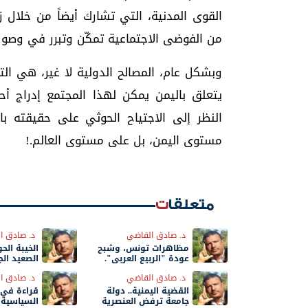
القوى المدنية، التي تشارك أيضاً من خلال 
من الفوضى الاجتماعية تمكّن وتبرر في وصول 
وبشكل عام، المصالح الدولية لا غير، هي ال
النظر إلى الاجتياح الحوثي على حقيقته باع
مستوى اليمن، بل على مستوى العالم.!
متعلقات
د. صادق القاضي
د. صادق ا
مظاهرات تونس، وشبح
الخيبة الح
عودة "الربيع العربي".
الصعيد ال
د. صادق القاضي
د. صادق ا
القضية اليمنية.. دولة
قراءة في 
جامعة ترفض العنصرية
السياسية"،