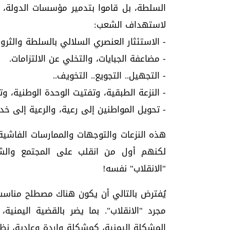
السلطة، بل قاموا بتدمير مؤسسات الدولة، 
لاستهداف الشعب:
- الاستئثار العنصري السلالي بالسلطة والثرو
- مضاعفة الجبايات، والتخلي عن الالتزامات.
- التجهيل.. التجويع.. التخويف..
- النزعة الطبقية، وتفتيت الوحدة الوطنية، وت
- تحويل المواطنين إلى رعية، والرعية إلى خدم 
هذه النزعات والتوجهات والممارسات الفاشية
لكنهم أول من انقلب على المجتمع والش
"الانقلاب" نفسه!
يُفترض بالتالي أن يكون هناك مصطلح مناسب
مجرد "الانقلاب". بما يضر بالقضية اليمني
المشكلة اليمنية، كمشكلة واردة وعادية، نظريا