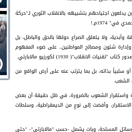
يون يدلعون اجتياحهم بتشبيهه بالانقلاب الثوري لـ"حركة
ة وأبدية، ولا يتعلق الصراع حولها بالحق والباطل، بل
 وإدارة شئون ومصالح المواطنين.. على ضوء المفهوم
ات الانقلاب"( 1930) لكورزيو مالابارتي.
أو سلبياً بذاته، بل بما يترتب عنه على أرض الواقع من
 الشعب.
ية واستقرار الشعوب بالضرورة، في ظل حقيقة أن بعض
لاستقرار، وأفضت إلى نوعٍ من الديمقراطية، وسلطات
وسائل المسلحة، وبات يشمل -حسب "مالابارتي"- "حتى