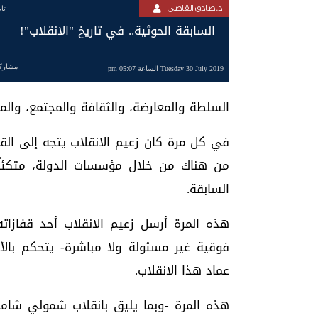
د. صادق القاضي
تا
السابقة الحوثية.. في تاريخ "الانقلاب"!
مشارك
Tuesday 30 July 2019 الساعة 05:07 pm
السلطة والمعارضة، والثقافة والمجتمع، والما
في كل مرة كان زعيم الانقلاب يتجه إلى ا
من هناك من خلال مؤسسات الدولة، متكئاً 
السابقة.
هذه المرة أرسل زعيم الانقلاب أحد قفاز
فوقية غير مسئولة ولا مباشرة- يتحكم بال
عماد هذا الانقلاب.
هذه المرة -وبما يليق بانقلاب شمولي شامل