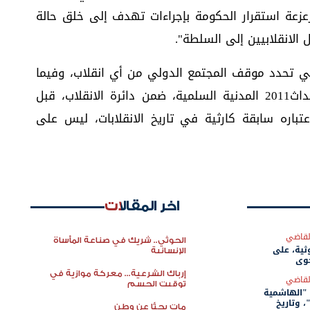
زعزعة استقرار الحكومة بإجراءات تهدف إلى خلق حالة
الانقلابيين إلى السلطة".
تي تحدد موقف المجتمع الدولي من أي انقلاب، وفيما
يتعلق باليمن يمكن لهذا المجتمع إدراج أحداث2011 المدنية السلمية، ضمن دائرة الانقلاب، قبل
تباره سابقة كارثية في تاريخ الانقلابات، ليس على
اخر المقالات
لقاضي
الحوثي.. شريك في صناعة المأساة
وثية، على
الإنسانية
جوي
إرباك الشرعية... معركة موازية في
لقاضي
توقيت الحسم
"الهاشمية
 وتاريخ
مات بحثًا عن وطن