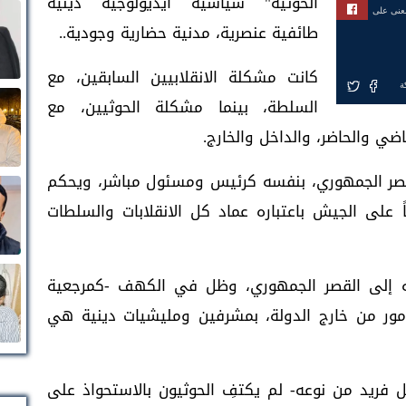
الحوثية" سياسية أيديولوجية دينية
بعنى على
طائفية عنصرية، مدنية حضارية وجودية..
كانت مشكلة الانقلابيين السابقين، مع
ة
السلطة، بينما مشكلة الحوثيين، مع
ضي والحاضر، والداخل والخارج.
لقصر الجمهوري، بنفسه كرئيس ومسئول مباشر، ويحكم
على الجيش باعتباره عماد كل الانقلابات والسلطات
اته إلى القصر الجمهوري، وظل في الكهف -كمرجعية
أمور من خارج الدولة، بمشرفين ومليشيات دينية هي
 فريد من نوعه- لم يكتفِ الحوثيون بالاستحواذ على