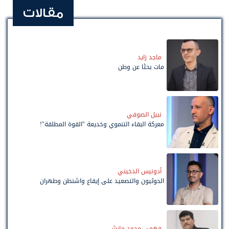
مقالات
ماجد زايد
مات بحثًا عن وطن
نبيل الصوفي
معركة البقاء التنموي وخديعة "القوة المطلقة"!
أدونيس الدخيني
الحوثيون والتصعيد على إيقاع واشنطن وطهران
فهمي محمد مارش