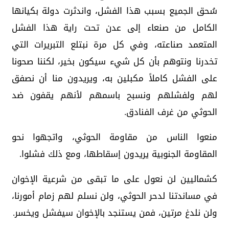
سُحق الجميع بسبب هذا الفشل، واندثرت دولة بكيانها
الكامل من صنعاء إلى عدن تحت راية هذا الفشل
المتعمد صناعته، وفي كل مرة نبتلع التبريرات التي
تخدرنا ونتوهم بأن كل شيء سيكون بخير، لكننا صحونا
على الفشل كاملاً مكبلين به، ويريدون منا أن نصفق
لهم ولفشلهم ونسبح باسمهم لأنهم يقفون ضد
الحوثي من غرف الفنادق.
منعوا الناس من مقاومة الحوثي، واتجهوا نحو
المقاومة الجنوبية يريدون إسقاطها، ومع ذلك فشلوا.
كشماليين لن نعول على ما تبقى من شرعية الإخوان
في مساندتنا لدحر الحوثي، ولن نسلم لهم زمام أمورنا،
ولن نلدغ مرتين، فمن يستنجد بالإخوان سيفشل ويخسر.