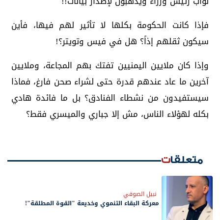
نواب رئيس وزراء ويذهبون لإصدار بيانات!!
فإذا كانت الحكومة بكلها لا تأثير لهم فيها، فأين
سيكون ثقلهم إذاً؟ هل في فيس وتويتر؟!
وإذا كان ملايين اليمنيين تفتك بهم المجاعة، وملايين
آخرين ما عاد عندهم قدرة حتى لشراء صحن فارغ، فماذا
سيستفيدون من نشطاء الفنادق؟ بل ما فائدة هادي
بكله لهؤلاء الناس، مش إلا جباري والميسري فقط؟
متعلقات
نبيل الصوفي
معركة البقاء التنموي وخديعة "القوة المطلقة"!