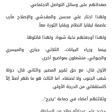
صفحاتهم على وسائل التواصل الاجتماعي.
ولهذا اختار علي محسن والمقدشي والإصلاح مأرب
عاصمة لبقايا النظام وبقايا الثورة معاً.
ولهذا أوجعتهم نخبة شبوة، ولهذا قاتلوها.
بينما وزراء البيانات، الثلاثي: جباري والميسري
والجبواني، منشعلون بمواضيع أخرى.
الأول قال: مع حق تقرير المصير. والثاني قال: دولة
شعب الجنوب ولا لصنعاء. أما الثالث هو ما ظهر أصلاً إلاّ
كاستقلالي من الدرجة الأولى.
وثلاثتهم أعضاء في جماعة "يخرج"..
-يخرج علي عبدالله صالح من السلطة.