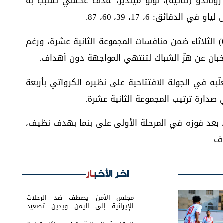
رونالدو (ثنائية)، نونو مينديز، هدف عكسي تسبب به
قائق: 6، 17، 39، 60، 87.
وفرضت غانا التعادل السلبي على إنجلترا (0-0) الثلاثاء ضمن منافسات المجموعة الثانية عشرة، ورغم
خبان عن هزّ الشباك لتنتهي المواجهة دون أهداف.
لّبه في الجولة الافتتاحية على نظيره الكرواتي بأربعة
 صدارة ترتيب المجموعة الثانية عشرة.
ً، بعد فوزه في المرحلة الأولى على بنما بهدف نظيف،
اف
اخر الأخبار
مجلس الأمن يصطف ضد الرحلات
الإيرانية إلى اليمن ويدين تصعيد
الحوثيين