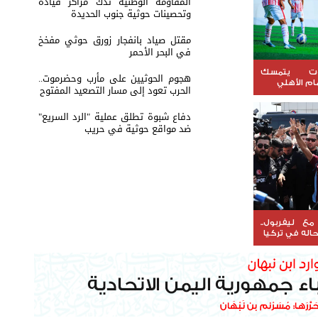
المقاومة الوطنية تدك مراكز قيادة
وتحصينات حوثية جنوب الحديدة
مقتل صياد بانفجار زورق حوثي مفخخ
في البحر الأحمر
ت يتمسك
هجوم الحوثيين على مأرب وحضرموت..
ام الأهلي
الحرب تعود إلى مسار التصعيد المفتوح
دفاع شبوة تطلق عملية "الرد السريع"
ضد مواقع حوثية في حريب
 مع ليفربول..
اله في تركيا