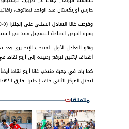
خماسية البرتغال جاءت عن طريق، كرستيانو 
حارس أوزبكستان عبد الواحد نيماتوف، رافائيل لياو في الد
وفرة الفرص المتاحة للتسجيل فقد عجز المنت
وهو التعادل الأول للمنتخب الإنجليزي بعد تغ
أهداف لإثنين ليرفع رصيده إلى أربع نقاط في
كما بات في جعبة منتخب غانا أربع نقاط أيضا
ليحتل المركز الثاني خلف إنجلترا بفارق الأهد
متعلقات