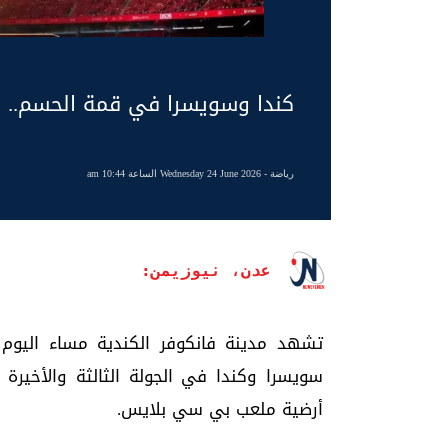
كندا وسويسرا في قمة الحسم.. وال
رياضة
- Wednesday 24 June 2026 الساعة 10:44 am
عدن، نيوزيمن:
تشهد مدينة فانكوفر الكندية مساء اليوم ال
أرضية ملعب بي سي بلايس.