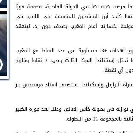
دما فرضت هيمنتها في الجولة الماضية، محققة فوزًا
 لتؤكد مكانتها كأحد أبرز المرشحين للمنافسة على اللقب، في
مؤلمة بخسارته أمام المغرب بهدف دون رد، ليتعقد
وتتصدر البرازيل الترتيب برصيد 4 نقاط وبفارق أهداف +3، متساوية في عدد النقاط مع المغرب
صاحب المركز الثاني بفارق أهداف +1، بينما تحتل إسكتلندا المركز الثالث برصيد 3 نقاط وفارق
ون أي نقطة.
اة البرازيل وإسكتلندا يستضيف استاد مرسيدس بنز
ي توازنه في بطولة كأس العالم، وذلك بعد فوزه الكبير