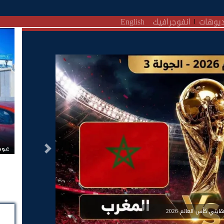
يوهات
انفوجرافيك
English
عودة
التالى
يتي كأس العالم 2026