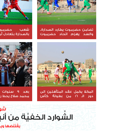
تضامن حضرموت يطارد الصدارة..
شعب حضرمو
والسد يهزم اتحاد حضرموت
بالصدارة بتعادل أم
بثلاثية
المكلا يكمل عقد المتأهلين الى
بعد 9 سنوات
دور الـ 16 من بطولة كأس
محمد صلاح يحط رح
الجمهورية