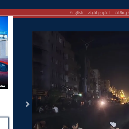
يوهات
انفوجرافيك
English
عودة
التالى