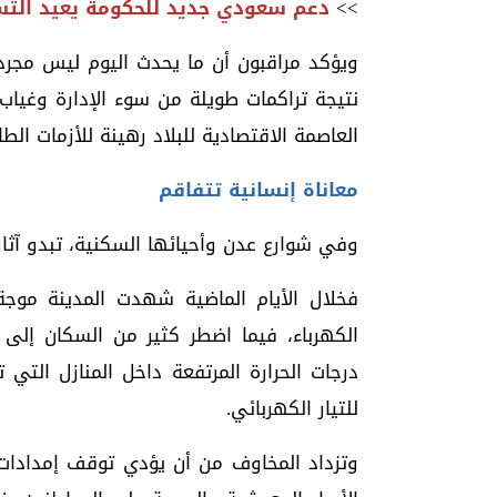
>>
دعم سعودي جديد للحكومة يعيد التسا
ويؤكد مراقبون أن ما يحدث اليوم ليس مج
نتيجة تراكمات طويلة من سوء الإدارة وغياب
العاصمة الاقتصادية للبلاد رهينة للأزمات الطار
معاناة إنسانية تتفاقم
وفي شوارع عدن وأحيائها السكنية، تبدو آثار ا
فخلال الأيام الماضية شهدت المدينة موجة
الكهرباء، فيما اضطر كثير من السكان إلى ا
درجات الحرارة المرتفعة داخل المنازل التي 
للتيار الكهربائي.
وتزداد المخاوف من أن يؤدي توقف إمدادات ا