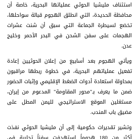
استئناف مليشيا الحوثي عملياتها البحرية، خاصة أن
محافظة الحديدة، التي انطلق الهجوم قبالة سواحلها،
تخضع لسيطرة الجماعة التي سبق أن شنت عشرات
الهجمات على سفن الشحن في البحر الأحمر وخليج
عدن.
ويأتي الهجوم بعد أسابيع من إعلان الحوثيين إعادة
تفعيل عملياتهم البحرية، في خطوة ربطها مراقبون
بمحاولة استعادة أدوات الضغط الإقليمي وإثبات الحضور
ضمن ما يعرف بـ"محور المقاومة" المدعوم من إيران،
مستغلين الموقع الاستراتيجي لليمن المطل على
مضيق باب المندب.
وتشير تقديرات حكومية إلى أن مليشيا الحوثي نفذت
أكثر من 180 هجوماً استهدفت سفناً تجارية في