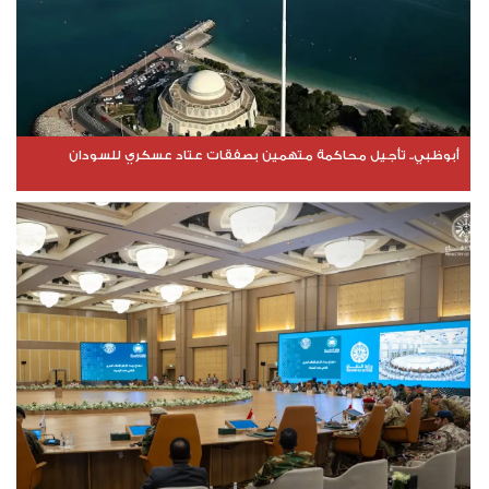
أبوظبي.. تأجيل محاكمة متهمين بصفقات عتاد عسكري للسودان