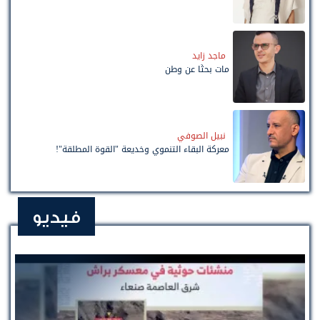
ماجد زايد
مات بحثًا عن وطن
نبيل الصوفي
معركة البقاء التنموي وخديعة "القوة المطلقة"!
فيديو