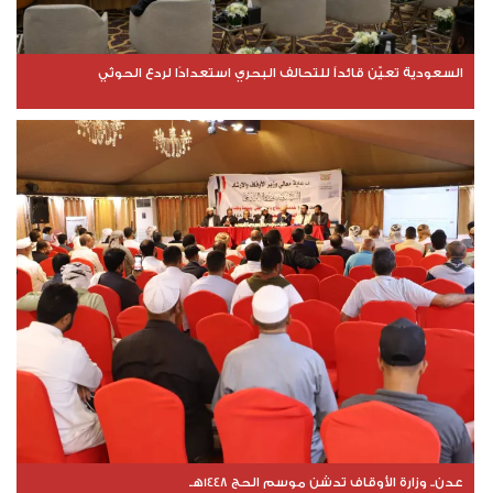
السعودية تعيّن قائداً للتحالف البحري استعدادًا لردع الحوثي
عدن.. وزارة الأوقاف تدشن موسم الحج 1448هـ