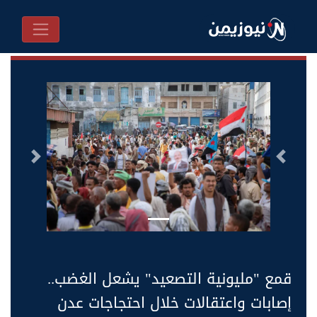
السابق
التالى
قمع "مليونية التصعيد" يشعل الغضب..
إصابات واعتقالات خلال احتجاجات عدن