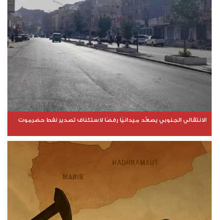
الانتقالي الجنوبي يصعّد ميدانيًا رفضًا لاستئناف تصدير نفط حضرموت