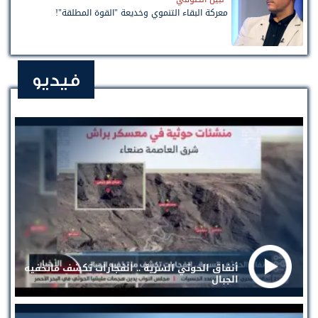
معركة البقاء التنموي وخديعة "القوة المطلقة"!
فيديو
أنفاق الحوثي السرية .. انفجارات تكشف ماتخفيه
الجبال