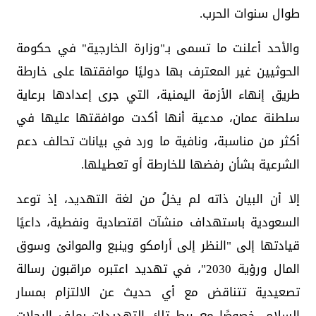
طوال سنوات الحرب.
والأحد أعلنت ما تسمى بـ"وزارة الخارجية" في حكومة
الحوثيين غير المعترف بها دوليًا موافقتها على خارطة
طريق إنهاء الأزمة اليمنية، التي جرى إعدادها برعاية
سلطنة عمان، مدعية أنها أكدت موافقتها عليها في
أكثر من مناسبة، ونافية ما ورد في بيانات تحالف دعم
الشرعية بشأن رفضها للخارطة أو تعطيلها.
إلا أن البيان ذاته لم يخلُ من لغة التهديد، إذ توعد
السعودية باستهداف منشآت اقتصادية ونفطية، داعيًا
قيادتها إلى "النظر إلى أرامكو وينبع والموانئ وسوق
المال ورؤية 2030"، في تهديد اعتبره مراقبون رسالة
تصعيدية تتناقض مع أي حديث عن الالتزام بمسار
السلام، خصوصًا مع ربط تلك التهديدات بملف الرحلات