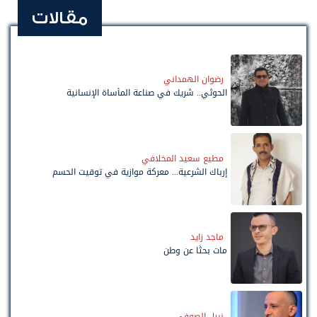
مقالات
رضوان الهمداني
الحوثي.. شريك في صناعة المأساة الإنسانية
مطيع سعيد المخلافي
إرباك الشرعية... معركة موازية في توقيت الحسم
ماجد زايد
مات بحثًا عن وطن
نبيل الصوفي