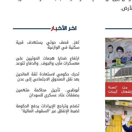
أرض.
اخر الأخبار
تعز.. قصف حوثي يستهدف قرية
سكنية في الوازعية
ارتفاع ضحايا هجمات الحوثيين على
معسكرات مأرب والجوف.. والدفاع تتوعد
بالرد
تحرك حكومي لاستعادة ثقة المانحين
بعد نقل الصندوق الاجتماعي إلى عدن
. من "نصرة
أبوظبي.. تأجيل محاكمة متهمين
شعال أزمات
بصفقات عتاد عسكري للسودان
تضخم وتراجع الإيرادات يدفع الحكومة
لضبط الإنفاق عبر "السقوف المالية"