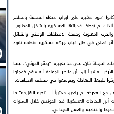
ل الصوفي إن الحوثيين في عام 2014 كانوا "قوة صغيرة على أبواب صنعاء المتخمة بالسلاح
 آنذاك لم توظف قدراتها العسكرية بالشكل المطلوب،
 والحرب المعنوية وجبهة الاصطفاف الوطني والقبائل
لا أثر فعلي في ظل غياب جبهة عسكرية منظمة تقود
المرحلة كان، على حد تعبيره، "يحفّز الحوثي"، بينما
لأرض، مشيراً إلى أن عناصر الجماعة أنفسهم فوجئوا
ركوا طبيعة المعادلة ويتوسعوا في مختلف الاتجاهات.
مع المعركة لم يتغير، معتبراً أن "نخبة الهزيمة" ما
 أبرز النجاحات العسكرية ضد الحوثيين خلال السنوات
طيط والتنظيم والعمل الميداني.