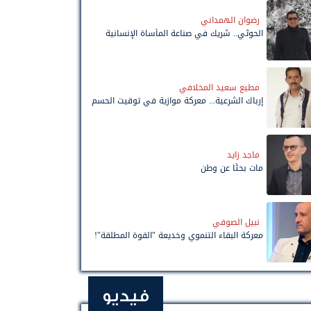
رضوان الهمداني
الحوثي.. شريك في صناعة المأساة الإنسانية
مطيع سعيد المخلافي
إرباك الشرعية... معركة موازية في توقيت الحسم
ماجد زايد
مات بحثًا عن وطن
نبيل الصوفي
معركة البقاء التنموي وخديعة "القوة المطلقة"!
فيديو