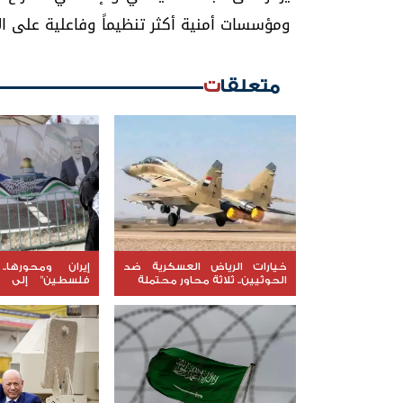
ومؤسسات أمنية أكثر تنظيماً وفاعلية على ال
متعلقات
خيارات الرياض العسكرية ضد
إيران ومحورها.
الحوثيين.. ثلاثة محاور محتملة
فلسطين" إلى إ
المنطقة