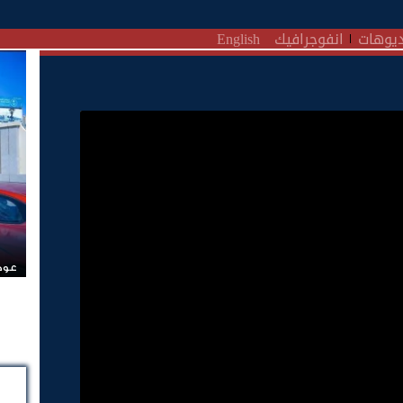
يوهات
انفوجرافيك
English
عودة