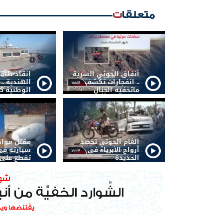
متعلقات
أنفاق الحوثي السرية
إنقاذ طاق
.. انفجارات تكشف
الهندية ..
ماتخفيه الجبال
الوطنية كف
الغام الحوثي تحصد
مقتل موا
أرواح الأبرياء في
سيارته في
الحديدة
تقطع على 