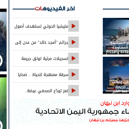
اخر الفيديوهات
مليشيا الحوثي تستهدف أصول
بنك الإنشاء والتعمير في صنعاء
جرائم "أمجد خالد" من عدن إلى
م السفينة
 المقاومة
اءة واقتدار
حضرموت..
تسجيلات مرئية توثق جريمة
اغتيال الصحفي محمد عيضه
سرقة ممنهجة للحياة .. ضحايا
طن ونهب
التجويع التجويع يهزمون الخوثي
 جريمة
تعز تودّع الصحفي عيضة..
خط العبر
والعدالة تنتظر ملاحقة جميع المتورطين