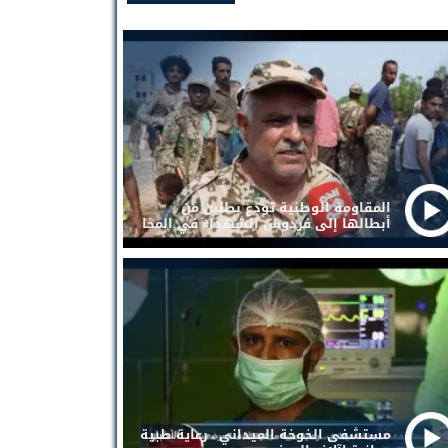
المقاومة الوطنية تودع بطلين من
أبطالها إلى فردوس الشهداء في المخا
مستشفى الخوخة الميداني . رعاية طبية