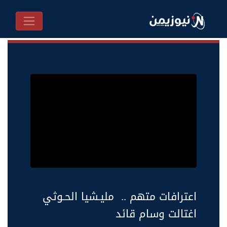
اعترافات متهم .. مليـشيا الحـوثي
اغتالت وسام قائد