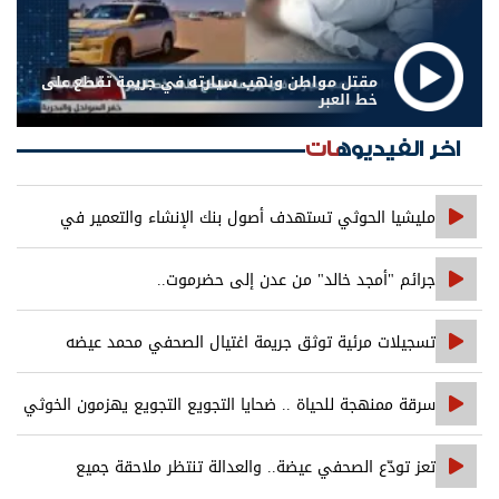
مقتل مواطن ونهب سيارته في جريمة تقطع على
خط العبر
اخر الفيديوهات
مليشيا الحوثي تستهدف أصول بنك الإنشاء والتعمير في
صنعاء
جرائم "أمجد خالد" من عدن إلى حضرموت..
تسجيلات مرئية توثق جريمة اغتيال الصحفي محمد عيضه
سرقة ممنهجة للحياة .. ضحايا التجويع التجويع يهزمون الخوثي
تعز تودّع الصحفي عيضة.. والعدالة تنتظر ملاحقة جميع