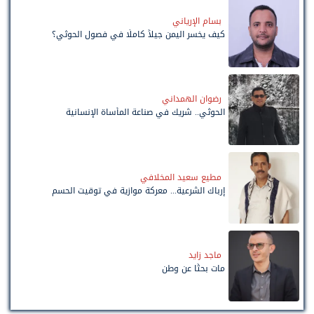
بسام الإرياني
كيف يخسر اليمن جيلاً كاملًا في فصول الحوثي؟
رضوان الهمداني
الحوثي.. شريك في صناعة المأساة الإنسانية
مطيع سعيد المخلافي
إرباك الشرعية... معركة موازية في توقيت الحسم
ماجد زايد
مات بحثًا عن وطن