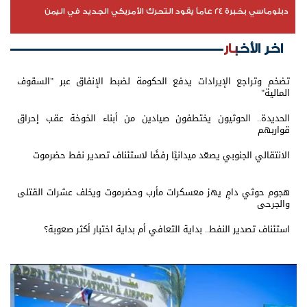
دبلوماسي بخبرة 24 عاماً يقود التحرك الأمريكي الجديد في اليمن
اخر الأخبار
تضخم وتراجع الإيرادات يدفع الحكومة لضبط الإنفاق عبر "السقوف
المالية"
الحديدة.. الحوثيون يختطفون صيادين من أبناء الخوخة عقب إحراق
قواربهم
الانتقالي الجنوبي يصعّد ميدانيًا رفضًا لاستئناف تصدير نفط حضرموت
هجوم حوثي دامٍ يهز معسكرات مأرب وحضرموت ويخلف عشرات القتلى
والجرحى
استئناف تصدير النفط.. بداية التعافي أم بداية اختبار أكثر صعوبة؟