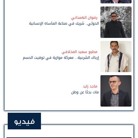
رضوان الهمداني
الحوثي.. شريك في صناعة المأساة الإنسانية
مطيع سعيد المخلافي
إرباك الشرعية... معركة موازية في توقيت الحسم
ماجد زايد
مات بحثًا عن وطن
فيديو