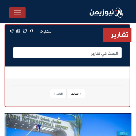
مشاركة
تقارير
« السابق
التالي »