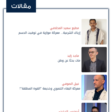
مقالات
مطيع سعيد المخلافي
إرباك الشرعية... معركة موازية في توقيت الحسم
ماجد زايد
مات بحثًا عن وطن
نبيل الصوفي
معركة البقاء التنموي وخديعة "القوة المطلقة"!
أدونيس الدخيني