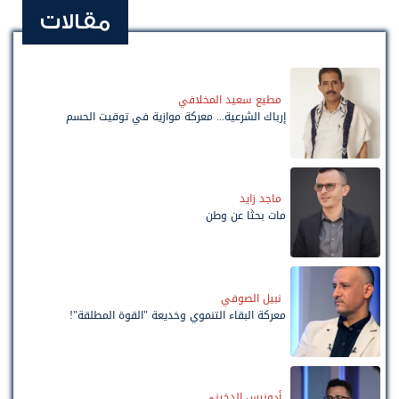
مقالات
مطيع سعيد المخلافي
إرباك الشرعية... معركة موازية في توقيت الحسم
ماجد زايد
مات بحثًا عن وطن
نبيل الصوفي
معركة البقاء التنموي وخديعة "القوة المطلقة"!
أدونيس الدخيني