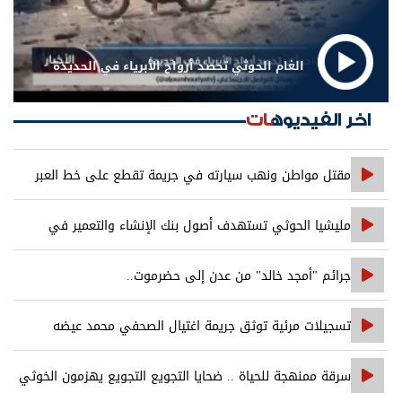
الغام الحوثي تحصد أرواح الأبرياء في الحديدة
اخر الفيديوهات
مقتل مواطن ونهب سيارته في جريمة تقطع على خط العبر
مليشيا الحوثي تستهدف أصول بنك الإنشاء والتعمير في
صنعاء
جرائم "أمجد خالد" من عدن إلى حضرموت..
تسجيلات مرئية توثق جريمة اغتيال الصحفي محمد عيضه
سرقة ممنهجة للحياة .. ضحايا التجويع التجويع يهزمون الخوثي