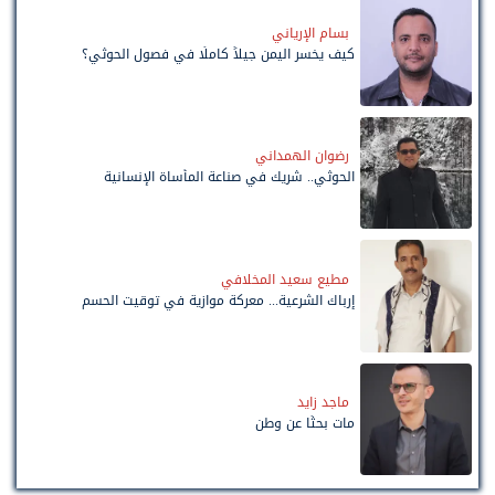
بسام الإرياني
كيف يخسر اليمن جيلاً كاملًا في فصول الحوثي؟
رضوان الهمداني
الحوثي.. شريك في صناعة المأساة الإنسانية
مطيع سعيد المخلافي
إرباك الشرعية... معركة موازية في توقيت الحسم
ماجد زايد
مات بحثًا عن وطن