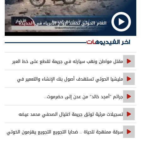
الغام الحوثي تحصد أرواح الأبرياء في الحديدة
اخر الفيديوهات
مقتل مواطن ونهب سيارته في جريمة تقطع على خط العبر
مليشيا الحوثي تستهدف أصول بنك الإنشاء والتعمير في
صنعاء
جرائم "أمجد خالد" من عدن إلى حضرموت..
تسجيلات مرئية توثق جريمة اغتيال الصحفي محمد عيضه
سرقة ممنهجة للحياة .. ضحايا التجويع التجويع يهزمون الخوثي