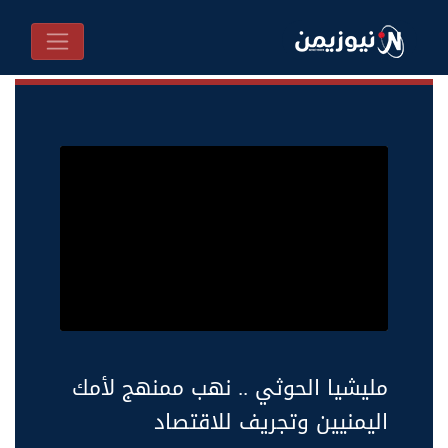
مليشيا الحوثي .. نهب ممنهج لأمك
اليمنيين وتجريف للاقتصاد