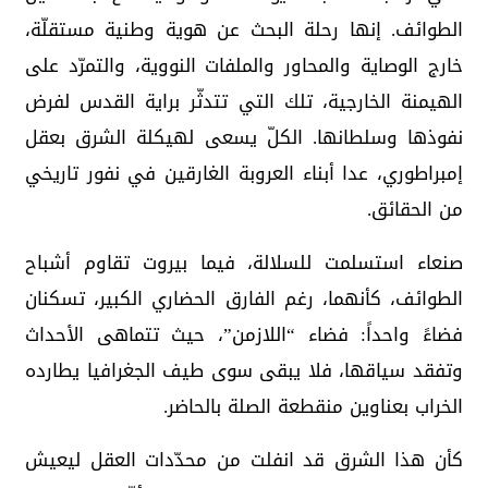
الطوائف. إنها رحلة البحث عن هوية وطنية مستقلّة،
خارج الوصاية والمحاور والملفات النووية، والتمرّد على
الهيمنة الخارجية، تلك التي تتدثّر براية القدس لفرض
نفوذها وسلطانها. الكلّ يسعى لهيكلة الشرق بعقل
إمبراطوري، عدا أبناء العروبة الغارقين في نفور تاريخي
من الحقائق.
صنعاء استسلمت للسلالة، فيما بيروت تقاوم أشباح
الطوائف، كأنهما، رغم الفارق الحضاري الكبير، تسكنان
فضاءً واحداً: فضاء “اللازمن”، حيث تتماهى الأحداث
وتفقد سياقها، فلا يبقى سوى طيف الجغرافيا يطارده
الخراب بعناوين منقطعة الصلة بالحاضر.
كأن هذا الشرق قد انفلت من محدّدات العقل ليعيش