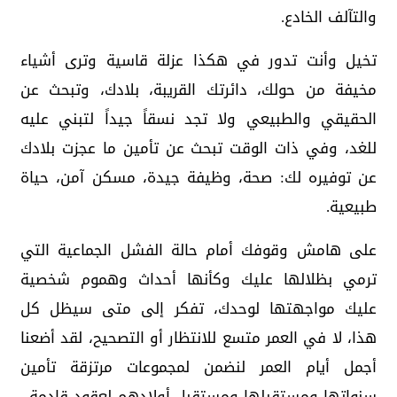
والتآلف الخادع.
تخيل وأنت تدور في هكذا عزلة قاسية وترى أشياء
مخيفة من حولك، دائرتك القريبة، بلادك، وتبحث عن
الحقيقي والطبيعي ولا تجد نسقاً جيداً لتبني عليه
للغد، وفي ذات الوقت تبحث عن تأمين ما عجزت بلادك
عن توفيره لك: صحة، وظيفة جيدة، مسكن آمن، حياة
طبيعية.
على هامش وقوفك أمام حالة الفشل الجماعية التي
ترمي بظلالها عليك وكأنها أحداث وهموم شخصية
عليك مواجهتها لوحدك، تفكر إلى متى سيظل كل
هذا، لا في العمر متسع للانتظار أو التصحيح، لقد أضعنا
أجمل أيام العمر لنضمن لمجموعات مرتزقة تأمين
سنواتها ومستقبلها ومستقبل أولادهم لعقود قادمة.