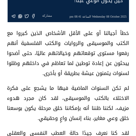
حين يكون الوعي عبئاً!
مشاركة
Wednesday 08 October 2025 الساعة 08:41 pm
خطأ أجيالنا أو على الأقل الأشخاص الذين كبروا مع
الكتب والموسيقى والروايات والكتب الفلسفية أنهم
رفعوا مستوى توقعاتهم وخيالاتهم عاليًا، حتى أضحوا
يبحثون عن إعادة توطين لما تعاظم في داخلهم وظلوا
لسنوات يتمنون عيشة بطريقة أو بأخرى.
لم تكن السنوات الماضية فيها ما يشجع على فكرة
الاختلاء بالكتب والموسيقى، لقد كان مجرد هدوء
مزيف، لكننا ظننا أنه بإمكاننا خلق مرحلة يكون بوسعنا
خلق وعي مغاير، بناء إنسان واعٍ وحقيقي.
لقد كنا نعرف جيدًا حالة العطب النفسي والعقلي