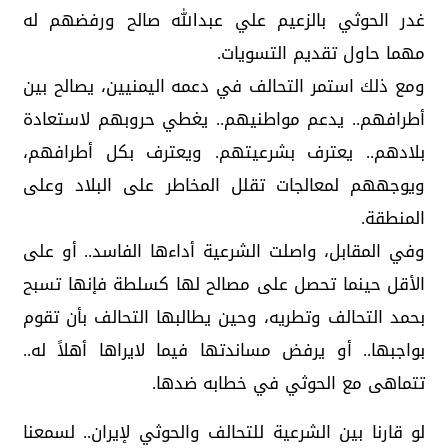
غدر الحوثي بالزعيم علي عبدالله صالح ورفضهم له
مهما حاول تقديم التسويات.
ومع ذلك استمر التحالف في دعمه اليمنيين، يصالح بين
أطرافهم.. يدعم مواطنيهم.. يغطي حروبهم لاستعادة
بلادهم.. يعترف بشرعيتهم. ويعترف بكل أطرافهم،
ويوجههم لمعالجات تقلل المخاطر على البلاد وعلى
المنطقة.
وفي المقابل، واصلت الشرعية أداءها الفاسد.. أو على
الأقل حينما تحصل على مصالح لها كسلطة فإنها تسبح
بحمد التحالف وتطريه، وحين يطالبها التحالف بأن تقوم
بواجبها.. أو يرفض مساندتها فيما لايراها أهلاً له..
تتماهى مع الحوثي في خطابه ضدها.
لو قارنا بين الشرعية للتحالف والحوثي لإيران.. لسمعنا