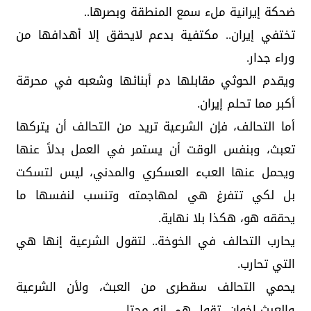
ضحكة إيرانية ملء سمع المنطقة وبصرها..
تختفي إيران.. مكتفية بدعم لايحقق إلا أهدافها من
وراء جدار.
ويقدم الحوثي مقابلها دم أبنائها وشعبه في محرقة
أكبر مما تحلم إيران.
أما التحالف، فإن الشرعية تريد من التحالف أن يتركها
تعبث، وبنفس الوقت أن يستمر في العمل بدلاً عنها
ويحمل عنها العبء العسكري والمدني، ليس لتسكت
بل لكي تتفرغ هي لمهاجمته وتنسب لنفسها ما
يحققه هو، هكذا بلا نهاية.
يحارب التحالف في الخوخة.. لتقول الشرعية إنها هي
التي تحارب.
يحمي التحالف سقطرى من العبث، ولأن الشرعية
والعبث إخوان، تقول هي إنه محتل.