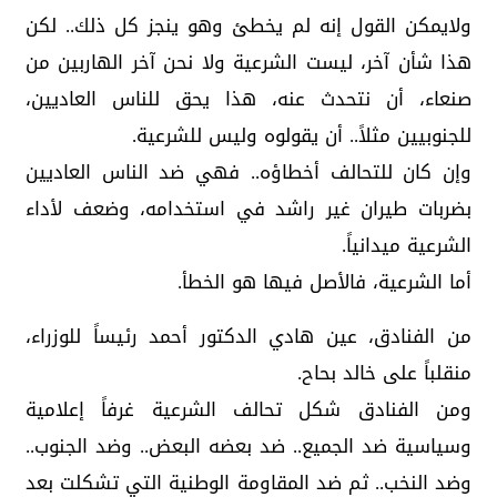
ولايمكن القول إنه لم يخطئ وهو ينجز كل ذلك.. لكن
هذا شأن آخر، ليست الشرعية ولا نحن آخر الهاربين من
صنعاء، أن نتحدث عنه، هذا يحق للناس العاديين،
للجنوبيين مثلاً.. أن يقولوه وليس للشرعية.
وإن كان للتحالف أخطاؤه.. فهي ضد الناس العاديين
بضربات طيران غير راشد في استخدامه، وضعف لأداء
الشرعية ميدانياً.
أما الشرعية، فالأصل فيها هو الخطأ.
من الفنادق، عين هادي الدكتور أحمد رئيساً للوزراء،
منقلباً على خالد بحاح.
ومن الفنادق شكل تحالف الشرعية غرفاً إعلامية
وسياسية ضد الجميع.. ضد بعضه البعض.. وضد الجنوب..
وضد النخب.. ثم ضد المقاومة الوطنية التي تشكلت بعد