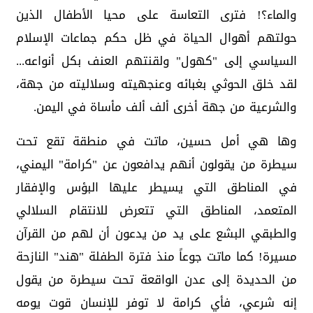
والماء؟! فترى التعاسة على محيا الأطفال الذين
حولتهم أهوال الحياة في ظل حكم جماعات الإسلام
السياسي إلى "كهول" ولقنتهم العنف بكل أنواعه...
لقد خلق الحوثي بغبائه وعنجهيته وسلاليته من جهة،
والشرعية من جهة أخرى ألف ألف مأساة في اليمن.
وها هي أمل حسين، ماتت في منطقة تقع تحت
سيطرة من يقولون أنهم يدافعون عن "كرامة" اليمني،
في المناطق التي يسيطر عليها البؤس والإفقار
المتعمد، المناطق التي تتعرض للانتقام السلالي
والطبقي البشع على يد من يدعون أن لهم من القرآن
مسيرة! كما ماتت جوعاً منذ فترة الطفلة "هند" النازحة
من الحديدة إلى عدن الواقعة تحت سيطرة من يقول
إنه شرعي، فأي كرامة لا توفر للإنسان قوت يومه