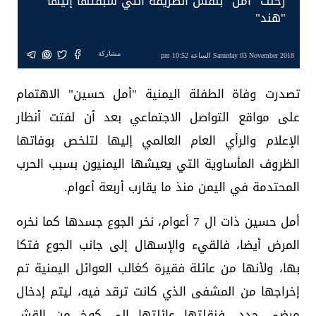
رحلت "أمل" بنفس الطريقة التي سبقتها إليها
"هند"
مشاركة
Saturday 03 November 2018 الساعة 10:52 pm
تصدرت وفاة الطفلة اليمنية "أمل حسين" الاهتمام
على مواقع التواصل الاجتماعي بعد أن لفتت أنظار
الإعلام والرأي العام العالمي إليها لتلخص بوفاتها
الظروف المأساوية التي يعيشها اليمنيون بسبب الحرب
المحتدمة في اليمن منذ ما يقارب أربعة أعوام.
أمل حسين ذات ال 7 أعوام، نخر الجوع جسدها كما نخره
المرض أيضا، فالقيء والإسهال إلى جانب الجوع فتكا
بها، ولأنها من عائلة فقيرة كغالب العوائل اليمنية تم
إخراجها من المشفى الذي كانت ترقد فيه، ليتم إدخال
مرضى جدد، فنقلتها عائلتها إلى كوخ من القش