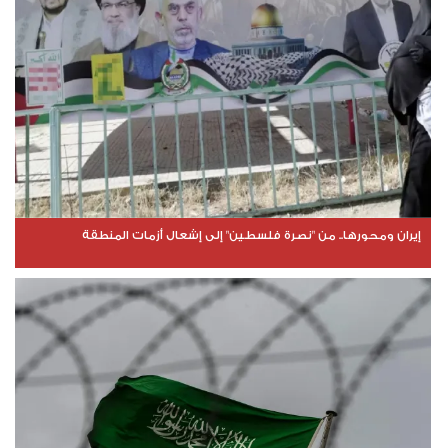
إيران ومحورها.. من "نصرة فلسطين" إلى إشعال أزمات المنطقة