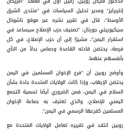
الدكتور مايكل روبين، زميل أول في معهد "أمريكان
إنتربرايز" ومدير تحليل السياسات في "منتدى الشرق
الأوسط"، قال في تقرير نشره عبر موقع ناشونال
سيكيوريتي جورنال: "تصنيف حزب الإصلاح سيساعد في
استقرار اليمن"، مشيرًا إلى أن حزب الإصلاح، في كل
فرصة، يحتضن قادته القاعدة وحماس بدلاً من النأي
بأنفسهم عنهما.
وأوضح روبين أن "فرع الإخوان المسلمين في اليمن
يحتضن الإرهاب، وإذا كانت الولايات المتحدة جادة بشأن
السلام في اليمن، فمن الضروري أيضًا تسمية التجمع
اليمني للإصلاح، والذي تعترف به جماعة الإخوان
المسلمين كفرعها الرسمي في اليمن".
روبين انتقد في تقريره تعامل الولايات المتحدة مع