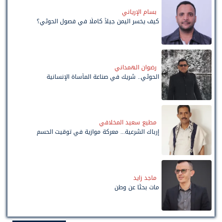
بسام الإرياني
كيف يخسر اليمن جيلاً كاملًا في فصول الحوثي؟
رضوان الهمداني
الحوثي.. شريك في صناعة المأساة الإنسانية
مطيع سعيد المخلافي
إرباك الشرعية... معركة موازية في توقيت الحسم
ماجد زايد
مات بحثًا عن وطن