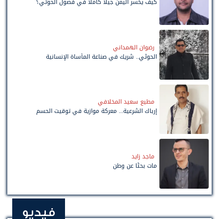
كيف يخسر اليمن جيلاً كاملًا في فصول الحوثي؟
رضوان الهمداني
الحوثي.. شريك في صناعة المأساة الإنسانية
مطيع سعيد المخلافي
إرباك الشرعية... معركة موازية في توقيت الحسم
ماجد زايد
مات بحثًا عن وطن
فيديو