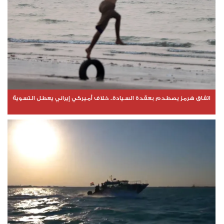
اتفاق هرمز يصطدم بعقدة السيادة.. خلاف أميركي إيراني يعطل التسوية