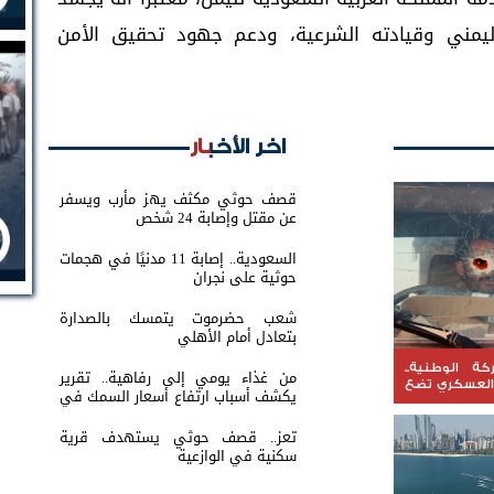
اليمني وقيادته الشرعية، ودعم جهود تحقيق الأمن
اخر الأخبار
قصف حوثي مكثف يهز مأرب ويسفر
عن مقتل وإصابة 24 شخص
السعودية.. إصابة 11 مدنيًا في هجمات
حوثية على نجران
شعب حضرموت يتمسك بالصدارة
بتعادل أمام الأهلي
ة الوطنية..
من غذاء يومي إلى رفاهية.. تقرير
العسكري تضع
يكشف أسباب ارتفاع أسعار السمك في
 القرار
عدن
تعز.. قصف حوثي يستهدف قرية
سكنية في الوازعية