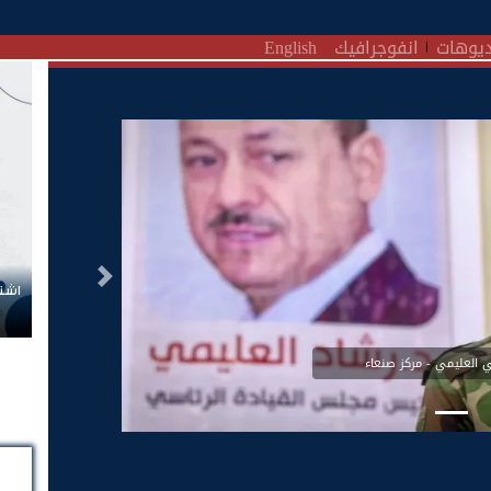
يوهات
انفوجرافيك
English
التالى
اشتر
 العليمي - مركز صنعاء