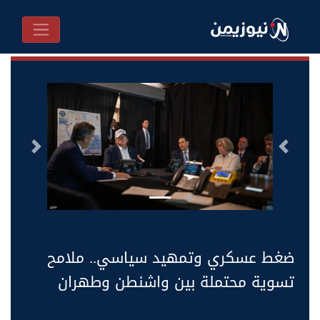
السابق
التالى
ضغط عسكري وتمهيد سياسي.. ملامح
تسوية محتملة بين واشنطن وطهران