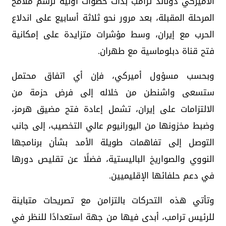
الأميركي دونالد ترامب بدأت خطوات أولية لرسم ملامح
المرحلة المقبلة، بعد مرور نحو ثلاثة أسابيع على اندلاع
الحرب مع إيران، وسط مؤشرات متزايدة على إمكانية
فتح قناة دبلوماسية مع طهران.
وبحسب مسؤول أميركي، فإن أي اتفاق محتمل
ستسعى واشنطن من خلاله إلى فرض حزمة من
الالتزامات على إيران، تشمل إعادة فتح مضيق هرمز،
وضبط مخزونها من اليورانيوم عالي التخصيب، إلى جانب
التوصل إلى تفاهمات طويلة الأمد بشأن برنامجها
النووي والصواريخ الباليستية، فضلًا عن تقليص دورها
في دعم حلفائها الإقليميين.
وتأتي هذه التحركات بالتزامن مع تصريحات متباينة
للرئيس ترامب، أبدى فيها من جهة استعدادًا للنظر في