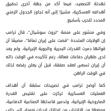
تهدئة التصعيد، فيما أكد من جهة أخرى تحقيق
أهدافه العسكرية، مشيرًا إلى أنه تجاوز الجدول الزمني
المحدد للحرب بأسابيع.
وفي منشور على منصة “تروث سوشيال”، قال ترامب
إن الولايات المتحدة “قضت على إيران تمامًا”، مضيفًا أن
قواتها دمرت القدرات البحرية والجوية الإيرانية، ولم يعد
لدى طهران دفاعات فعالة، رغم تأكيده في الوقت ذاته
أن إيران تسعى لعقد صفقة، قبل أن يعلن رفضه لذلك
في الوقت الراهن.
كما أوضح ترامب في تصريحات سابقة أن أهداف
العمليات العسكرية تركزت على تقليص القدرة
الصاروخية الإيرانية، وتدمير قاعدتها الصناعية الدفاعية،
ومنعها من الاقتراب من امتلاك قدرات نووية، إلى جانب