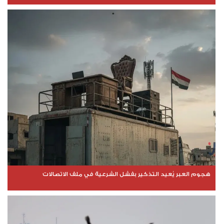
هجوم العبر يُعيد التذكير بفشل الشرعية في ملف الاتصالات