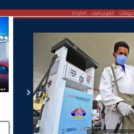
يوهات
انفوجرافيك
English
عودة
التالى
وقود في حضرموت اليمن