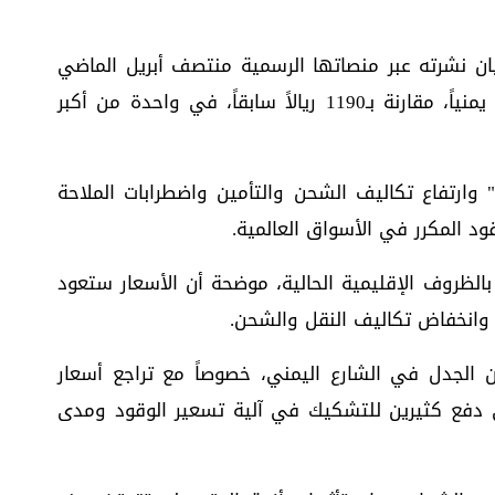
ان نشرته عبر منصاتها الرسمية منتصف أبريل الماضي
رفع سعر لتر البنزين والديزل إلى 1475 ريالاً يمنياً، مقارنة بـ1190 ريالاً سابقاً، في واحدة من أكبر
ة" وارتفاع تكاليف الشحن والتأمين واضطرابات الملاحة
ود المكرر في الأسواق العالمية.
بالظروف الإقليمية الحالية، موضحة أن الأسعار ستعود
 وانخفاض تكاليف النقل والشحن.
ن الجدل في الشارع اليمني، خصوصاً مع تراجع أسعار
ذي دفع كثيرين للتشكيك في آلية تسعير الوقود ومدى