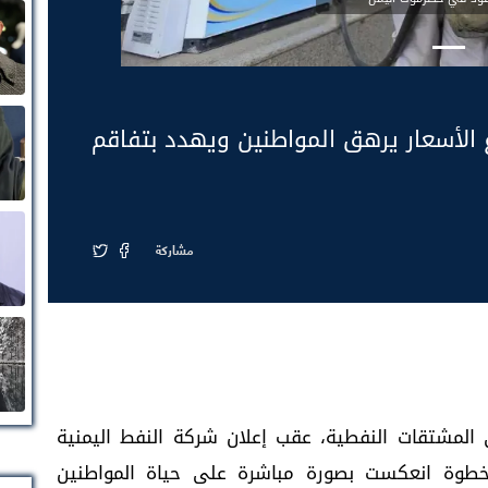
 الأسعار يرهق المواطنين ويهدد بتفاقم
مشاركة
مشتقات النفطية، عقب إعلان شركة النفط اليمنية
بنسبة 24 بالمئة، في خطوة انعكست بصورة مباشرة على حياة المواطنين