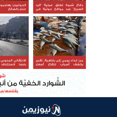
دفاع شبوة تطلق عملية "الرد
الحوثيون يهاجمو
السريع" ضد مواقع حوثية في
عنتر بالضالع
حريب
من غذاء يومي إلى رفاهية.. تقرير
الانتقالي الجنوبي 
يكشف أسباب ارتفاع أسعار
رفضًا لاستئناف
السمك في عدن
حضرموت