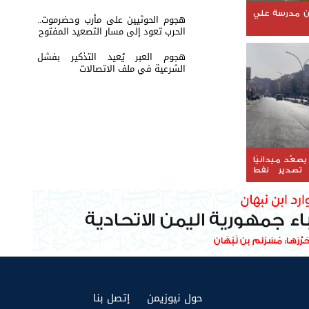
ن مدرسة علي
هجوم الحوثيين على مأرب وحضرموت..
الحرب تعود إلى مسار التصعيد المفتوح
هجوم العبر يُعيد التذكير بفشل
الشرعية في ملف الاتصالات
يصعّد ميدانيًا
 تصدير نفط
(current)
(current)
حول نيوزيمن
إتصل بنا