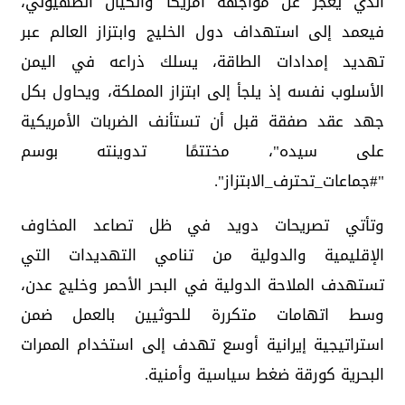
الذي يعجز عن مواجهة أمريكا والكيان الصهيوني،
فيعمد إلى استهداف دول الخليج وابتزاز العالم عبر
تهديد إمدادات الطاقة، يسلك ذراعه في اليمن
الأسلوب نفسه إذ يلجأ إلى ابتزاز المملكة، ويحاول بكل
جهد عقد صفقة قبل أن تستأنف الضربات الأمريكية
على سيده"، مختتمًا تدوينته بوسم
"#جماعات_تحترف_الابتزاز".
وتأتي تصريحات دويد في ظل تصاعد المخاوف
الإقليمية والدولية من تنامي التهديدات التي
تستهدف الملاحة الدولية في البحر الأحمر وخليج عدن،
وسط اتهامات متكررة للحوثيين بالعمل ضمن
استراتيجية إيرانية أوسع تهدف إلى استخدام الممرات
البحرية كورقة ضغط سياسية وأمنية.