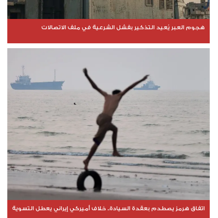
هجوم العبر يُعيد التذكير بفشل الشرعية في ملف الاتصالات
اتفاق هرمز يصطدم بعقدة السيادة.. خلاف أميركي إيراني يعطل التسوية