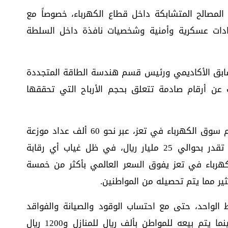
مصالح المتشابكة داخل قطاع الكهرباء، خصوصاً مع
ادات عسكرية وأمنية وشخصيات نافذة داخل السلطة
بق الأكاديمي ورئيس قسم هندسة الطاقة المتجددة
 عن أرقام صادمة تتعلق بحجم الأرباح التي تحققها
وأوضح العمراني أن أربع شركات فقط تتقاسم سوق الكهرباء في تعز، عبر نحو 60 ألف عداد موزعة
على مديريات المدينة، وتحقق أرباحاً سنوية تقدر بحوالي 25 مليار ريال، في ظل غياب أي رقابة
كهرباء في تعز يفوق السعر العالمي بأكثر من خمسة
ثير مما يتم تحصيله من المواطنين.
 الواحد، حتى مع احتساب الوقود والصيانة والفواقد
التشغيلية، لا تتجاوز بين 400 و500 ريال، بينما يتم بيعه للمواطن بألف ريال للمنازل و1200 ريال