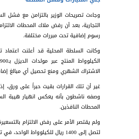
وجاءت تصريحات الوزير بالتزامن مع فشل ال
التجارية، بعد أن رفض ملاك المحطات الالتز
رسوم إضافية تحت مبررات مختلفة.
وكانت السلطة المحلية قد أعلنت اعتماد ت
الاشتراك الشهري ومنع تحصيل أي مبالغ إضاف
غير أن تلك القرارات بقيت حبراً على ورق، 
وصفه ناشطون بأنه يعكس انهيار هيبة الس
المحطات النافذين.
ولم يقتصر الأمر على رفض الالتزام بالتسعير
لتصل إلى 1400 ريال للكيلوواط الواحد، في تحدٍ علني للسلطة المحلية وقراراتها.