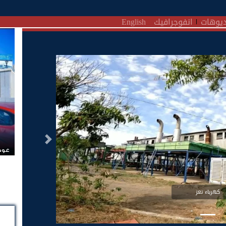
يوهات
انفوجرافيك
English
التالى
عودة
كهرباء نعز