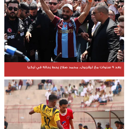
بعد 9 سنوات مع ليفربول.. محمد صلاح يحط رحاله في تركيا