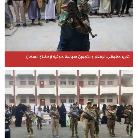
تقرير حقوقي: الإفقار والتجويع سياسة حوثية لإخضاع السكان