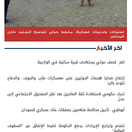
استمارات وتدريبات عسكرية.. مخطط حوثي لتوسيع التجنيد داخل
المدارس
اخر الأخبار
تعز.. قصف حوثي يستهدف قرية سكنية في الوازعية
ارتفاع ضحايا هجمات الحوثيين على معسكرات مأرب والجوف.. والدفاع
تتوعد بالرد
تحرك حكومي لاستعادة ثقة المانحين بعد نقل الصندوق الاجتماعي إلى
عدن
أبوظبي.. تأجيل محاكمة متهمين بصفقات عتاد عسكري للسودان
تضخم وتراجع الإيرادات يدفع الحكومة لضبط الإنفاق عبر "السقوف
المالية"