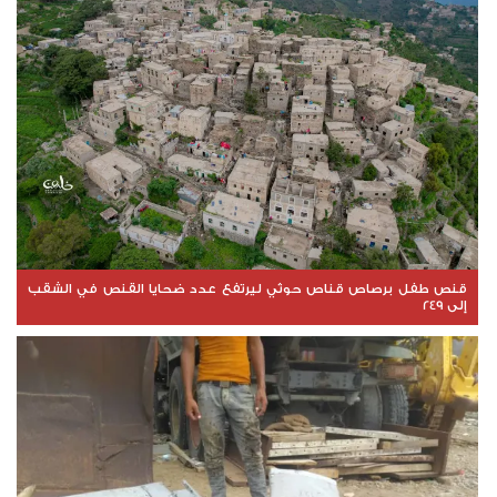
قنص طفل برصاص قناص حوثي ليرتفع عدد ضحايا القنص في الشقب
إلى 249