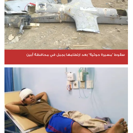
سقوط "مسيرة حوثية" بعد ارتطامها بجبل في محافظة أبين