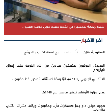
شبوة.. إصابة شخصين في انفجار جسم حربي جرفته السيول
اخر الأخبار
السعودية تعيّن قائداً للتحالف البحري استعدادًا لردع الحوثي
الحديدة.. الحوثيون يختطفون صيادين من أبناء الخوخة عقب إحراق
قواربهم
الانتقالي الجنوبي يصعّد ميدانيًا رفضًا لاستئناف تصدير نفط حضرموت
عدن.. وزارة الأوقاف تدشن موسم الحج 1448هـ
هجوم حوثي دامٍ يهز معسكرات مأرب وحضرموت ويخلف عشرات القتلى
والجرحى