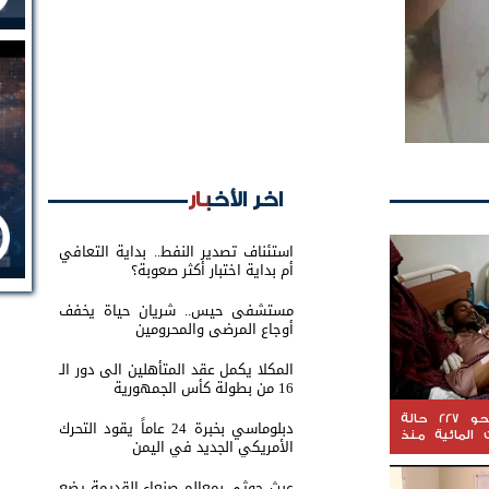
اخر الأخبار
استئناف تصدير النفط.. بداية التعافي
أم بداية اختبار أكثر صعوبة؟
مستشفى حيس.. شريان حياة يخفف
أوجاع المرضى والمحرومين
المكلا يكمل عقد المتأهلين الى دور الـ
16 من بطولة كأس الجمهورية
المخا.. تسجيل نحو 227 حالة
دبلوماسي بخبرة 24 عاماً يقود التحرك
 المائية منذ
الأمريكي الجديد في اليمن
عبث حوثي بمعالم صنعاء القديمة يضع