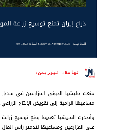
ذراع إيران تمنع توسيع زراعة الم
المخا تهامة
- Sunday 26 November 2023 الساعة 12:22 pm
تهامة، نيوزيمن:
منعت مليشيا الحوثي المزارعين في سهل 
مساعيها الرامية إلى تقويض الإنتاج الزراعي.
وأصدرت المليشيا تعميما بمنع توسيع زراع
على المزارعين ومساعيها لتدمير رأس المال ا