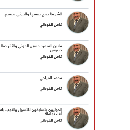
الشرعية تذبح نفسها والحوثي يبتسم.
كامل الخوداني
مابين المتمرد حسين الحوثي والثائر صال
حنتوس
كامل الخوداني
محمد المياحي
كامل الخوداني
الحوثيون يتسابقون للتسول والنهب با
أبناء تهامة!
كامل الخوداني