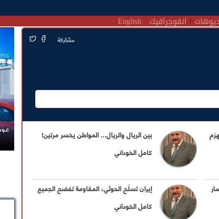
يوهات
انفوجرافيك
English
مشاركة
عودة
هزم
بين الريال والريال... المواطن يخسر مرتين!
كامل الخوداني
ار
إيران تسلّح الحوثي، المقاومة تفضح الجميع
كامل الخوداني