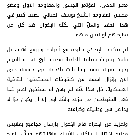
معبر الدحي، المؤتمر الجسور والمقاومة الأول وعضو
مجلس المقاومة الشيخ يوسف الحياني، نصيب كبير في
هذا الحقد والغلّ التي يكنّه الإخوان ضد كل من
يعارضهم أو ليس منهم.
لم تيكتفِ الإصلاح بطرده مع أفراده وترويع أهله، بل
قامت بسرقة سيارته الخاصة وطقم تابع له، ثم القيام
بحرق منزله عنوة، وما زالت تلاحقه في حقوقه حتى
الآن بإنزال اسمه من كشوفات المستحقين للترقية
العسكرية، كل هذا لأنه لم يهن أو يستكين لهم كما
فعل المنبطحون من حزبه، ولأنه أبى إلا أن يكون حرًا لا
يداهن في وطنيته وكرامته.
ولمزيد من الإجرام قام الإخوان بإرسال مجاميع بملابس
مدنية لابتزاز الساكنين الأبرياء وإهانتهم ورشّ الملح