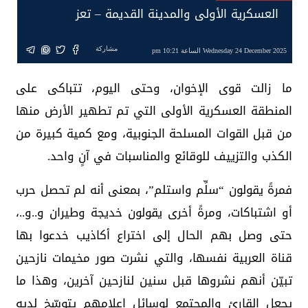
العسكرية الأولى والمدينة القديمة – تعز
مشاركة
Wednesday 24 December 2025 الساعة 10:21 pm
ما زالت قوى الإخوان، وحتى اليوم، تتباكى على
المنطقة العسكرية الأولى التي تم تطهير الأرض منها
من قبل القوات المسلحة الجنوبية، ومع كمية كبيرة من
الكذب والتزييف للوقائع والمناسبات في آنٍ واحد.
فمرةً يقولون “سلِّم واستلم”، بمعنى أنه لم تحصل حرب
أو اشتباكات، ومرةً أخرى يقولون خديجة وطيران و..و..،
حتى وصل بهم الحال إلى اختراع أكاذيب خدعوا بها
قناة العربية نفسها، والتي نشرت صور مخيمات نازحين
تبيّن أنهم نشروها قبل سنين لنازحين آخرين، وهذا ما
يجعل القارئ والمجتمع لوسائل إعلامهم يتوسّخ لديه