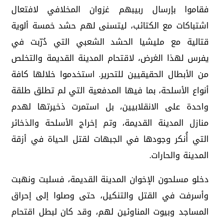
فقاموا بإرسال ربيبهم غزوان المخلافي لافتعال
اشتباكات مع الكتائب، ليتسنى لهم حشد خمسة ألوية
قتالية مع مليشيا الحشد الشعبي التي دُرّبت في
يفرس لهذا الغرض، لاقتحام المدينة القديمة والتخلص
من الأبطال الحقيقيين للتحرير. استخدموا خلالها كافة
أنواع الأسلحة، بما فيها المدفعية التي لم تطلق طلقة
واحدة على الانقلابيين، بل استمرت ذخيرتها لهدم
منازل المدينة القديمة، وتم إخراج الأسلحة والذخائر
التي أُنكر وجودها في الجبهات لقتل الحياة في أزقة
المدينة والحارات.
دخلو مسلحون الإخوان المدينة القديمة، فسلبت ونهبت
وأسرفت في القتل والتنكيل، حتى وصلوا إلى إحراق
المساجد وبيوت المناوئين لهم، وقد كان لبطل اقتحام